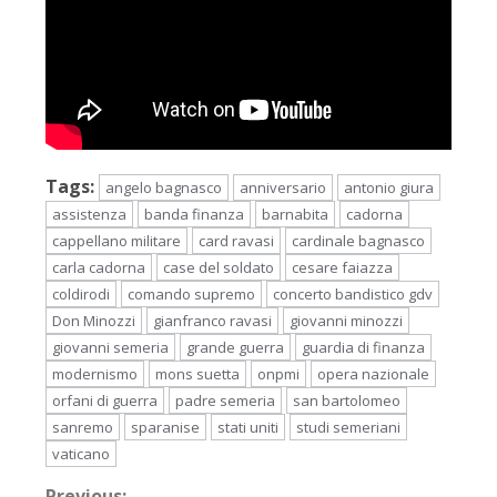
Tags:
angelo bagnasco
anniversario
antonio giura
assistenza
banda finanza
barnabita
cadorna
cappellano militare
card ravasi
cardinale bagnasco
carla cadorna
case del soldato
cesare faiazza
coldirodi
comando supremo
concerto bandistico gdv
Don Minozzi
gianfranco ravasi
giovanni minozzi
giovanni semeria
grande guerra
guardia di finanza
modernismo
mons suetta
onpmi
opera nazionale
orfani di guerra
padre semeria
san bartolomeo
sanremo
sparanise
stati uniti
studi semeriani
vaticano
Previous: