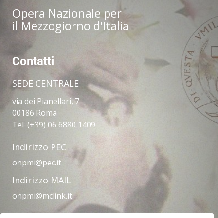
Opera Nazionale per
il Mezzogiorno d'Italia
Contatti
SEDE CENTRALE
via dei Pianellari, 7
00186 Roma
Tel. (+39) 06 6880 1409
Indirizzo PEC
onpmi@pec.it
Indirizzo MAIL
onpmi@mclink.it