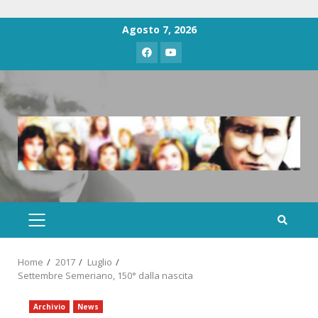
Agosto 7, 2026
Home
2017
Luglio
Settembre Semeriano, 150° dalla nascita
Archivio
News