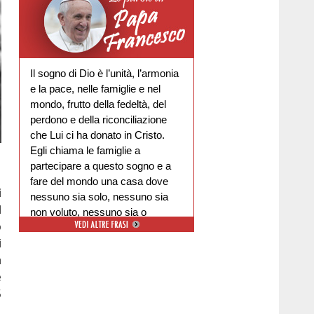
Il sogno di Dio è l’unità, l’armonia
e la pace, nelle famiglie e nel
mondo, frutto della fedeltà, del
perdono e della riconciliazione
che Lui ci ha donato in Cristo.
Egli chiama le famiglie a
partecipare a questo sogno e a
fare del mondo una casa dove
i
nessuno sia solo, nessuno sia
l
non voluto, nessuno sia o
ò
escluso.
i
a
e
5