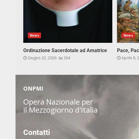
News
News
Ordinazione Sacerdotale ad Amatrice
Pace, Pac
Giugno 22, 2026
264
Aprile 8,
ONPMI
Opera Nazionale per
il Mezzogiorno d'Italia
Contatti