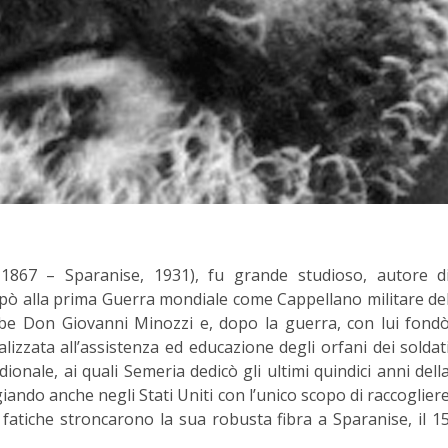
 1867 – Sparanise, 1931), fu grande studioso, autore d
pò alla prima Guerra mondiale come Cappellano militare de
be Don Giovanni Minozzi e, dopo la guerra, con lui fond
alizzata all’assistenza ed educazione degli orfani dei soldat
ionale, ai quali Semeria dedicò gli ultimi quindici anni dell
giando anche negli Stati Uniti con l’unico scopo di raccoglier
 fatiche stroncarono la sua robusta fibra a Sparanise, il 1