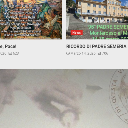
News
e, Pace!
RICORDO DI PADRE SEMERIA
 2026
623
Marzo 14, 2026
706