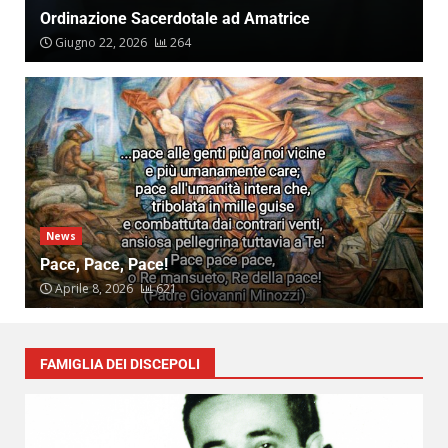
3
Ordinazione Sacerdotale ad Amatrice
Giugno 22, 2026
264
Fede, impegno e futuro. Proseguono i
lavori ad Amatrice
Febbraio 12, 2026
4
News
Pace, Pace, Pace!
Aprile 8, 2026
621
FAMIGLIA DEI DISCEPOLI