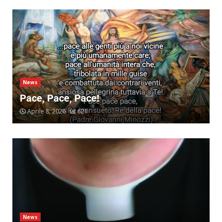
Famiglia dei Discepoli Sette nuovi
diaconi
Ottobre 27, 2025
7
Ordinazione Sacerdotale ad Amatrice
News
Giugno 22, 2026
Pace, Pace, Pace!
1
Aprile 8, 2026
621
Pace, Pace, Pace!
Aprile 8, 2026
2
RICORDO DI PADRE SEMERIA
Marzo 14, 2026
News