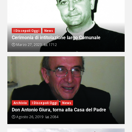
I Discepoli Oggi
News
Cerimonia di intitolazione largo Comunale
Marzo 27, 2023
1712
Archivio
I Discepoli Oggi
News
Don Antonio Giura, torna alla Casa del Padre
Agosto 26, 2019
2084