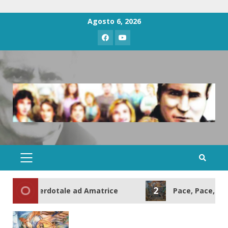
Ottobre 29, 2025
6
Agosto 6, 2026
Famiglia dei Discepoli Sette nuovi
diaconi
Ottobre 27, 2025
7
Ordinazione Sacerdotale ad Amatrice
Giugno 22, 2026
1
Pace, Pace, Pace!
Aprile 8, 2026
2
e Sacerdotale ad Amatrice
Pace, Pace, Pace!
2