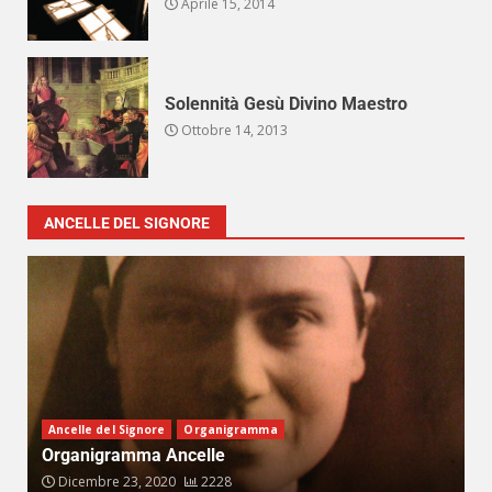
Aprile 15, 2014
Solennità Gesù Divino Maestro
Ottobre 14, 2013
ANCELLE DEL SIGNORE
Ancelle del Signore
Organigramma
Organigramma Ancelle
Dicembre 23, 2020
2228