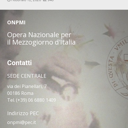
ONPMI
Opera Nazionale per
il Mezzogiorno d'Italia
Contatti
SEDE CENTRALE
via dei Pianellari, 7
00186 Roma
Tel. (+39) 06 6880 1409
Indirizzo PEC
onpmi@pec.it