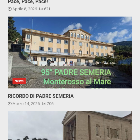
Pace, Pace, Pace!
Aprile 8, 2026
621
News
RICORDO DI PADRE SEMERIA
Marzo 14, 2026
706