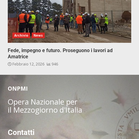
Archivio
News
Fede, impegno e futuro. Proseguono i lavori ad
Amatrice
Febbraio 12, 2026
946
ONPMI
Opera Nazionale per
il Mezzogiorno d'Italia
Contatti