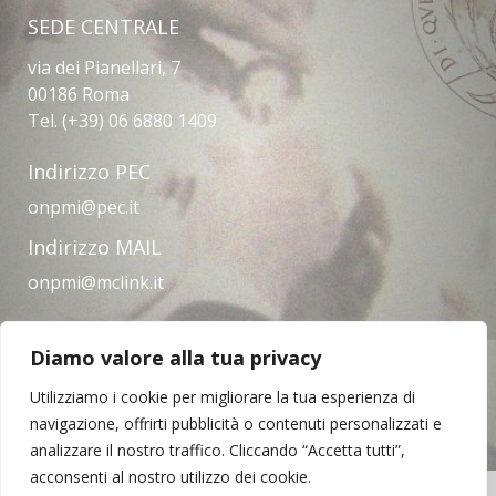
SEDE CENTRALE
via dei Pianellari, 7
00186 Roma
Tel. (+39) 06 6880 1409
Indirizzo PEC
onpmi@pec.it
Indirizzo MAIL
onpmi@mclink.it
Diamo valore alla tua privacy
Amministrazione trasparente
Privacy Policy
Note legali
Contatti
Utilizziamo i cookie per migliorare la tua esperienza di
navigazione, offrirti pubblicità o contenuti personalizzati e
analizzare il nostro traffico. Cliccando “Accetta tutti”,
acconsenti al nostro utilizzo dei cookie.
Copyright © 2023 | Opera Nazionale per il