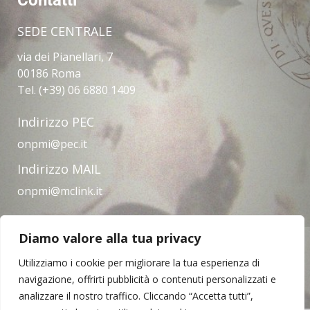
SEDE CENTRALE
via dei Pianellari, 7
00186 Roma
Tel. (+39) 06 6880 1409
Indirizzo PEC
onpmi@pec.it
Indirizzo MAIL
onpmi@mclink.it
Diamo valore alla tua privacy
Amministrazione trasparente
Privacy Policy
Note legali
Contatti
Utilizziamo i cookie per migliorare la tua esperienza di
navigazione, offrirti pubblicità o contenuti personalizzati e
analizzare il nostro traffico. Cliccando “Accetta tutti”,