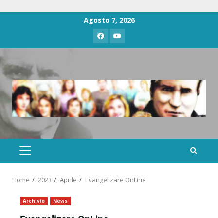
Agosto 7, 2026
Home
2023
Aprile
Evangelizare OnLine
Archivio
News