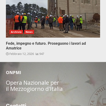
Archivio
News
Fede, impegno e futuro. Proseguono i lavori ad
Amatrice
Febbraio 12, 2026
947
ONPMI
Opera Nazionale per
il Mezzogiorno d'Italia
Contatti