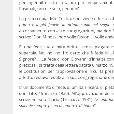
per ingenuità. estroso talora per temperamento,
Pasquali, unico e solo, per anni”.
La prima copia delle Costituzioni viene offerta a 
primo e il più fedele, la prima copia nel segno 
accorpamento con altre congregazioni, ma don Min
scrive: “Don Minozzi non volle fusioni … volle anda
E’ una fede sua e mira diritto, senza piegare m
superbia. No, no, no. Ho detto che è fede in LU
Signore? … La fede di don Giovanni s’innalza con
preziosa ( si tratta della lettera datata 6 marzo 19
le Costituzioni per l’approvazione e in cui fa pres
affetto, restava fedele alla sua Congregazione dei
E’ un documento di fede, di umiltà sincera, di piet
don Tito, 15 marzo 1930). All’approvazione delle 
scrive nel suo Diario (19 marzo 1931): “
E’ una luc
splende sempre pieno di amore e di bontà”
.