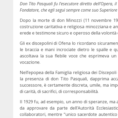
Don Tito Pasquali fu l’esecutore diretto dell’Opera, il
Fondatore, che egli seguì sempre come suo Superiore e
Dopo la morte di don Minozzi (11 novembre 1959
costruzione caritativa e religiosa minozziana e a
erede e testimone sicuro e operoso della volontà 
Gli ex discepolini di Ofena lo ricordano sicuram
le braccia e mani incrociate dietro le spalle e 
ascoltava la sua flebile voce che esprimeva un
vocazione.
Nell’epopea della Famiglia religiosa dei Discepoli e
la presenza di don Tito Pasquali, dapprima ac
successore, è certamente discreta, umile, ma imp
di carità, di sacrifici, di corresponsabilità.
Il 1929 fu, ad esempio, un anno di speranze, ma a
da approvare da parte dell’Autorità Ecclesiast
collaboratori, mentre “unico sacerdote autentico e