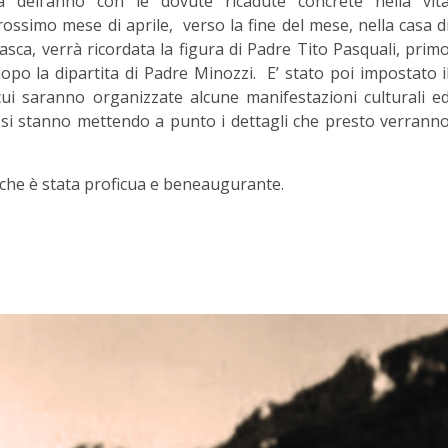
 dell’anno con le dovute ricadute concrete nella vit
ossimo mese di aprile, verso la fine del mese, nella casa d
asca, verrà ricordata la figura di Padre Tito Pasquali, prim
opo la dipartita di Padre Minozzi. E’ stato poi impostato i
i saranno organizzate alcune manifestazioni culturali e
 si stanno mettendo a punto i dettagli che presto verrann
che è stata proficua e beneaugurante.