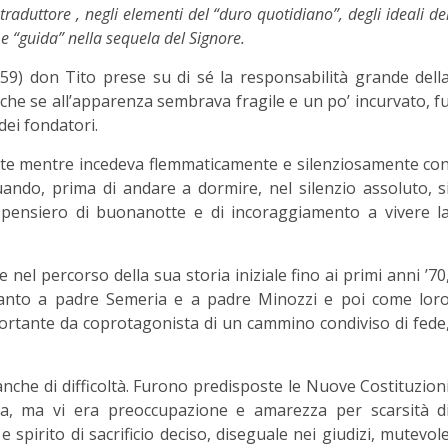
 traduttore , negli elementi del “duro quotidiano”, degli ideali de
 “guida” nella sequela del Signore.
) don Tito prese su di sé la responsabilità grande dell
nche se all’apparenza sembrava fragile e un po’ incurvato, f
dei fondatori.
ente mentre incedeva flemmaticamente e silenziosamente co
quando, prima di andare a dormire, nel silenzio assoluto, s
 pensiero di buonanotte e di incoraggiamento a vivere l
 nel percorso della sua storia iniziale fino ai primi anni ’70
canto a padre Semeria e a padre Minozzi e poi come lor
ortante da coprotagonista di un cammino condiviso di fede
nche di difficoltà. Furono predisposte le Nuove Costituzion
ica, ma vi era preoccupazione e amarezza per scarsità d
 spirito di sacrificio deciso, diseguale nei giudizi, mutevol