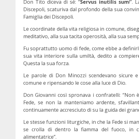
Don Tito diceva di sé: “
Servus inutilis sum
!”. 
Discepoli, scaturiva dal profondo della sua convin
Famiglia dei Discepoli.
Le coordinate della vita religiosa in comune, di
meditativo, alla sua tacita operosità, alla sua sem
Fu soprattutto uomo di fede, come ebbe a definirlo
sua vita interiore sulla umiltà, dedito a compier
Questa la sua forza.
Le parole di Don Minozzi scendevano sicure e ra
comune e ripensando le cose alla luce di Dio.
Don Giovanni così spronava i confratelli: “Non 
Fede, se non la manteniamo ardente, sfavillante
continuamente accresciuto di su la guida dei grandi
Le stesse funzioni liturgiche, in che la Fede si man
se crolla di dentro la fiamma del fuoco, in 
alimentatrice”.