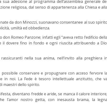
La sua adesione al programma dell’assemblea generale de
zione religiosa, dal senso di appartenenza alla Chiesa e all
segnate da don Minozzi, suonavano consentanee al suo spirit
plicità, umiltà ed obbedienza.
 don Romeo Panzone; infatti egli “aveva retto l’edificio dell
e il dovere fino in fondo e ogni riuscita attribuendo a Dio
ssicuranti nella sua anima, nell’invito alla preghiera i
è possibile conservare e propugnare con acceso fervore l
 in noi. La Fede è tesoro intellettuale anzitutto, che v
 maestri dello spirito.
ifesta, diventano fredde e aride, se manca il calore interiore
che l’amor nostro getta, con inesausta brama, la legn