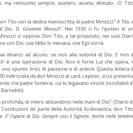
 ma rettissimo sempre, austero, asceta, delicato. -D. Tit
don Tito con la dedica manoscritta di padre Minozzi:”
A Tito, i
di Dio. D. Giovanni Minozzi
“. Nel 1930 ci fu l’ipotesi di u
ozzi si oppose. Don Tito, a tal proposito, nei suoi Diari
re con Dio, ove Iddio lo menava, ove Egli vorrà.
ai dinanzi ad alcuno, se non alla volontà di Dio. E non 
I: è una ispirazione di Dio. Non è forse Lui che opera, i
 uno spunto lirico di passione e di ardore. Questa lettera 
30 indirizzata da don Minozzi al card. Lepicier, a cui present
ente che padre Semeria, cui lo legavano vincoli incrollabili d
 Barnabiti).
à profonda, di intero abbandono nelle mani di Dio”. (Diario d
Costituzioni da parte della Autorità Ecclesiastica, don Tit
e. E’ l’opera di Dio. Sempre così il Signore. Anche nelle tenebr