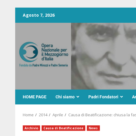
Agosto 7, 2026
HOME PAGE
Chi siamo
Padri Fondatori
A
Home
2014
Aprile
Causa di Beatificazione: chiusa la 
Archivio
Causa di Beatificazione
News