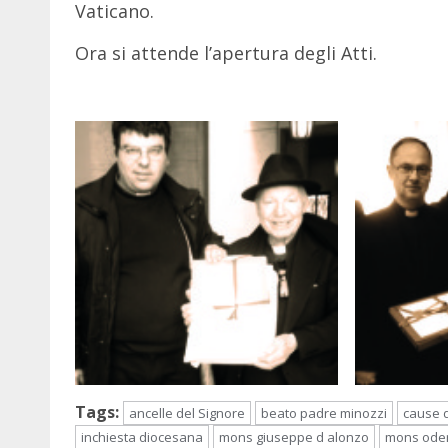
Vaticano.
Ora si attende l’apertura degli Atti.
Tags:
ancelle del Signore
beato padre minozzi
cause d
inchiesta diocesana
mons giuseppe d alonzo
mons ode