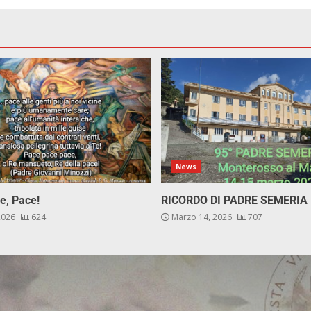
News
e, Pace!
RICORDO DI PADRE SEMERIA
 2026
624
Marzo 14, 2026
707