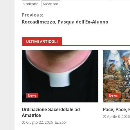
vaticano
vicariato
Previous:
Roccadimezzo, Pasqua dell’Ex-Alunno
ULTIMI ARTICOLI
News
News
Ordinazione Sacerdotale ad
Pace, Pace, 
Amatrice
Aprile 8, 202
Giugno 22, 2026
266