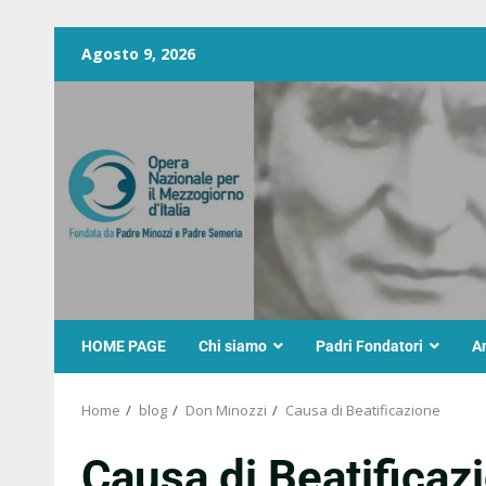
Agosto 9, 2026
HOME PAGE
Chi siamo
Padri Fondatori
A
Home
blog
Don Minozzi
Causa di Beatificazione
Causa di Beatificaz