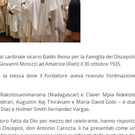
l cardinale vicario Baldo Reina per la Famiglia dei Discepoli
 Giovanni Minozzi ad Amatrice (Rieti) il 30 ottobre 1925.
re, la stessa dove il fondatore aveva ricevuto l’ordinazion
a Rakotosamimanana (Madagascar) e Claver Mpia Ndekot
Rajendiran, Augustin Raj Thiraviam e Maria David Gobi – e du
co Diaz e Holmer Smith Fernandez Vargas.
 loro fatta da Dio per mezzo del celebrante, hanno rispost
ei Discepoli, don Antonio Carozza, li ha presentati come u