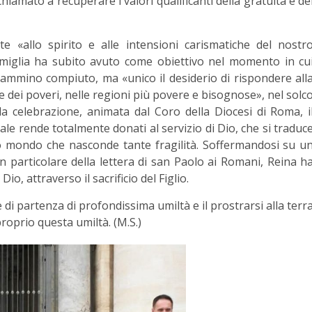
iamato a recuperare i valori qualificanti della gratuità e de
e «allo spirito e alle intensioni carismatiche del nostr
amiglia ha subito avuto come obiettivo nel momento in cu
l cammino compiuto, ma «unico il desiderio di rispondere all
 e dei poveri, nelle regioni più povere e bisognose», nel solc
ella celebrazione, animata dal Coro della Diocesi di Roma, i
ale rende totalmente donati al servizio di Dio, che si traduc
esto mondo che nasconde tante fragilità. Soffermandosi su u
n particolare della lettera di san Paolo ai Romani, Reina h
Dio, attraverso il sacrificio del Figlio.
e di partenza di profondissima umiltà e il prostrarsi alla terr
roprio questa umiltà. (M.S.)