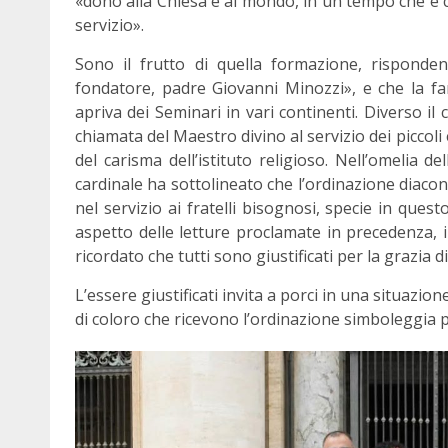
«dono alla Chiesa e al mondo, in un tempo che è ch
servizio».
Sono il frutto di quella formazione, rispondent
fondatore, padre Giovanni Minozzi», e che la f
apriva dei Seminari in vari continenti. Diverso i
chiamata del Maestro divino al servizio dei piccoli
del carisma dell’istituto religioso. Nell’omelia d
cardinale ha sottolineato che l’ordinazione diacon
nel servizio ai fratelli bisognosi, specie in qu
aspetto delle letture proclamate in precedenza, i
ricordato che tutti sono giustificati per la grazia di 
L’essere giustificati invita a porci in una situazion
di coloro che ricevono l’ordinazione simboleggia p