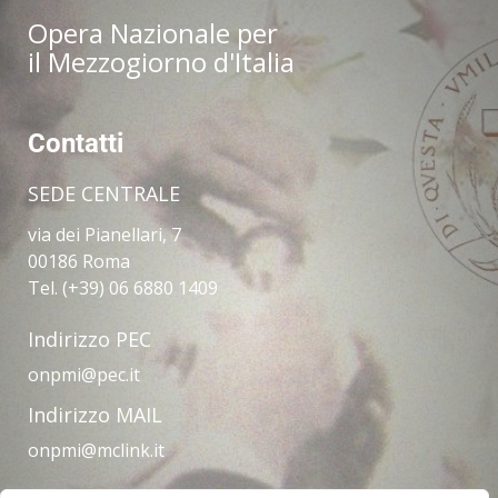
Opera Nazionale per
il Mezzogiorno d'Italia
Contatti
SEDE CENTRALE
via dei Pianellari, 7
00186 Roma
Tel. (+39) 06 6880 1409
Indirizzo PEC
onpmi@pec.it
Indirizzo MAIL
onpmi@mclink.it