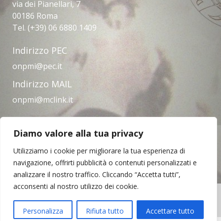
via dei Pianellari, 7
00186 Roma
Tel. (+39) 06 6880 1409
Indirizzo PEC
onpmi@pec.it
Indirizzo MAIL
onpmi@mclink.it
Diamo valore alla tua privacy
Amministrazione trasparente
Privacy Policy
Note legali
Contatti
Utilizziamo i cookie per migliorare la tua esperienza di
navigazione, offrirti pubblicità o contenuti personalizzati e
analizzare il nostro traffico. Cliccando “Accetta tutti”,
acconsenti al nostro utilizzo dei cookie.
Copyright © 2023 | Opera Nazionale per il
Mezzogiorno d'Italia
Personalizza
Rifiuta tutto
Accettare tutto