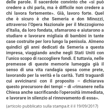
delle parole. Il sacerdote convinto che «si può
credere a chi parla, ma è difficile non credere a
chi lavora fortemente». Già, lavoro forte. Quel
che è sicuro è che Semeria e don Minozzi,
attraverso l’Opera Nazionale per il Mezzogiorno
d’Italia, da loro fondata, sfamarono e aiutarono a
studiare e lavorare migliaia di bambini in tante
case costruite per loro lungo la penisola. Almeno
quindici gli anni dedicati da Semeria a questa
impresa, viaggiando anche negli Stati Uniti con
l’unico scopo di raccogliere fondi. E tuttavia, nelle
premesse di queste memorie lumeggia già il
senso di una vita randagia spesa come prete,
lavorando per la verità e la carità. Tutti traguardi
cui avvicinarsi con il proposito – dichiarava
questo precursore dei tempi – di «rimanere nella
Chiesa anche sacrificando l’operosità immediata,
e lavorare in silenzio al rinnovamento di essa».
(articolo pubblicato sulla stampa.it il il 19/09/2017)