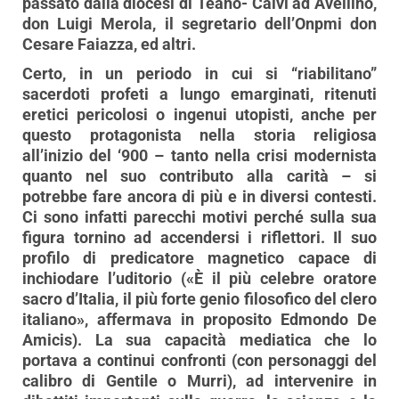
passato dalla diocesi di Teano- Calvi ad Avellino,
don Luigi Merola, il segretario dell’Onpmi don
Cesare Faiazza, ed altri.
Certo, in un periodo in cui si “riabilitano”
sacerdoti profeti a lungo emarginati, ritenuti
eretici pericolosi o ingenui utopisti, anche per
questo protagonista nella storia religiosa
all’inizio del ‘900 – tanto nella crisi modernista
quanto nel suo contributo alla carità – si
potrebbe fare ancora di più e in diversi contesti.
Ci sono infatti parecchi motivi perché sulla sua
figura tornino ad accendersi i riflettori. Il suo
profilo di predicatore magnetico capace di
inchiodare l’uditorio («È il più celebre oratore
sacro d’Italia, il più forte genio filosofico del clero
italiano», affermava in proposito Edmondo De
Amicis). La sua capacità mediatica che lo
portava a continui confronti (con personaggi del
calibro di Gentile o Murri), ad intervenire in