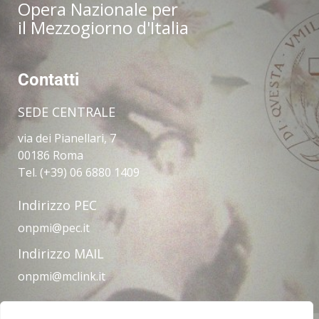
Opera Nazionale per
il Mezzogiorno d'Italia
Contatti
SEDE CENTRALE
via dei Pianellari, 7
00186 Roma
Tel. (+39) 06 6880 1409
Indirizzo PEC
onpmi@pec.it
Indirizzo MAIL
onpmi@mclink.it