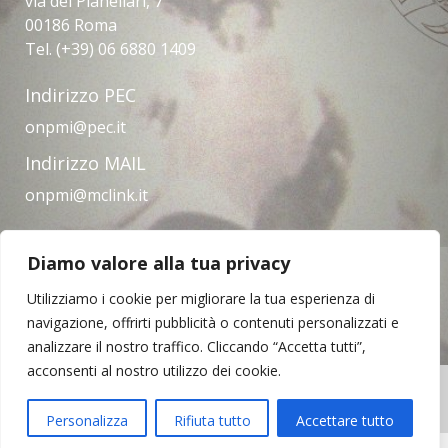
via dei Pianellari, 7
00186 Roma
Tel. (+39) 06 6880 1409
Indirizzo PEC
onpmi@pec.it
Indirizzo MAIL
onpmi@mclink.it
Diamo valore alla tua privacy
Amministrazione trasparente
Privacy Policy
Note legali
Contatti
Utilizziamo i cookie per migliorare la tua esperienza di
navigazione, offrirti pubblicità o contenuti personalizzati e
analizzare il nostro traffico. Cliccando “Accetta tutti”,
acconsenti al nostro utilizzo dei cookie.
Copyright © 2023 | Opera Nazionale per il
Mezzogiorno d'Italia
Personalizza
Rifiuta tutto
Accettare tutto