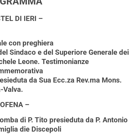
OGRAMMA
TEL DI IERI –
ale con preghiera
 del Sindaco e del Superiore Generale dei
ichele Leone. Testimonianze
ommemorativa
esieduta da Sua Ecc.za Rev.ma Mons.
-Valva.
 OFENA –
mba di P. Tito presieduta da P. Antonio
miglia die Discepoli