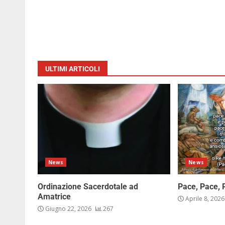
ULTIMI ARTICOLI
News
News
Ordinazione Sacerdotale ad
Pace, Pace, 
Amatrice
Aprile 8, 202
Giugno 22, 2026
267