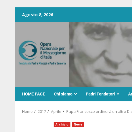
Agosto 8, 2026
HOME PAGE
Chi siamo
Padri Fondatori
A
Home
2017
Aprile
Papa Francesco ordinerà un altro Di
Archivio
News