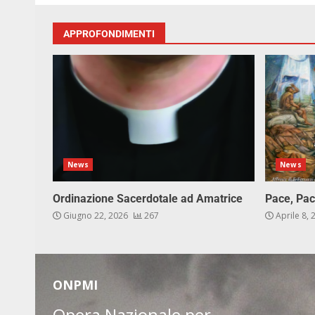
APPROFONDIMENTI
News
News
Ordinazione Sacerdotale ad Amatrice
Pace, Pac
Giugno 22, 2026
267
Aprile 8,
ONPMI
Opera Nazionale per