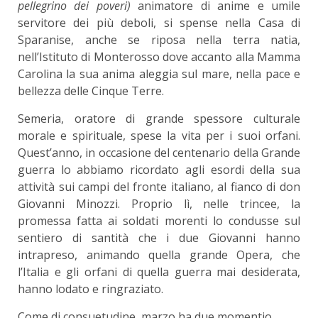
pellegrino dei poveri)
animatore di anime e umile
servitore dei più deboli, si spense nella Casa di
Sparanise, anche se riposa nella terra natia,
nell’Istituto di Monterosso dove accanto alla Mamma
Carolina la sua anima aleggia sul mare, nella pace e
bellezza delle Cinque Terre.
Semeria, oratore di grande spessore culturale
morale e spirituale, spese la vita per i suoi orfani.
Quest’anno, in occasione del centenario della Grande
guerra lo abbiamo ricordato agli esordi della sua
attività sui campi del fronte italiano, al fianco di don
Giovanni Minozzi. Proprio lì, nelle trincee, la
promessa fatta ai soldati morenti lo condusse sul
sentiero di santità che i due Giovanni hanno
intrapreso, animando quella grande Opera, che
l’Italia e gli orfani di quella guerra mai desiderata,
hanno lodato e ringraziato.
Come di consuetudine marzo ha due momentio