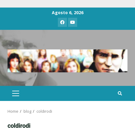
Agosto 6, 2026
Home
blog
coldirodi
coldirodi