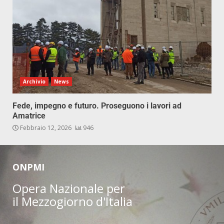
Archivio
News
Fede, impegno e futuro. Proseguono i lavori ad
Amatrice
Febbraio 12, 2026
946
ONPMI
Opera Nazionale per
il Mezzogiorno d'Italia