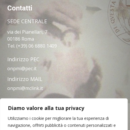
Contatti
SEDE CENTRALE
via dei Pianellari, 7
00186 Roma
Tel. (+39) 06 6880 1409
Indirizzo PEC
onpmi@pec.it
Indirizzo MAIL
onpmi@mclink.it
Diamo valore alla tua privacy
Amministrazione trasparente
Privacy Policy
Note legali
Contatti
Utilizziamo i cookie per migliorare la tua esperienza di
navigazione, offrirti pubblicità o contenuti personalizzati e