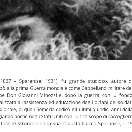
 1867 – Sparanise, 1931), fu grande studioso, autore d
pò alla prima Guerra mondiale come Cappellano militare de
be Don Giovanni Minozzi e, dopo la guerra, con lui fond
alizzata all’assistenza ed educazione degli orfani dei soldat
ionale, ai quali Semeria dedicò gli ultimi quindici anni dell
giando anche negli Stati Uniti con l’unico scopo di raccoglier
 fatiche stroncarono la sua robusta fibra a Sparanise, il 1