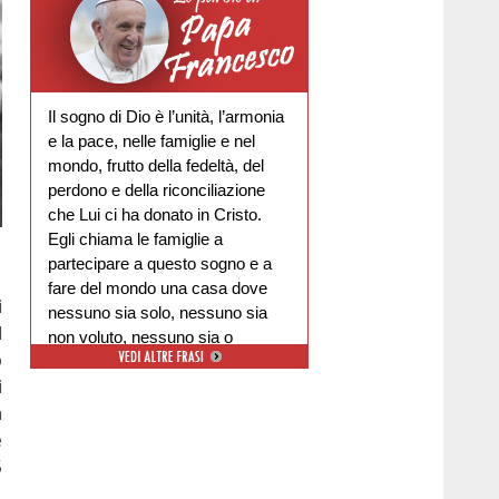
Il sogno di Dio è l’unità, l’armonia
e la pace, nelle famiglie e nel
mondo, frutto della fedeltà, del
perdono e della riconciliazione
che Lui ci ha donato in Cristo.
Egli chiama le famiglie a
partecipare a questo sogno e a
fare del mondo una casa dove
i
nessuno sia solo, nessuno sia
l
non voluto, nessuno sia o
ò
escluso.
i
a
e
5