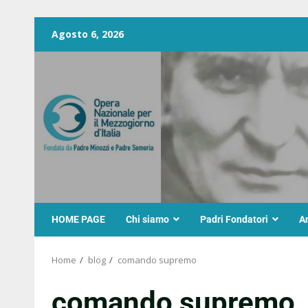
Agosto 6, 2026
HOME PAGE
Chi siamo
Padri Fondatori
A
Home
blog
comando supremo
comando supremo