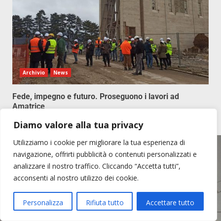
Archivio
News
Fede, impegno e futuro. Proseguono i lavori ad
Amatrice
Febbraio 12, 2026
947
Diamo valore alla tua privacy
Utilizziamo i cookie per migliorare la tua esperienza di
navigazione, offrirti pubblicità o contenuti personalizzati e
ONPMI
analizzare il nostro traffico. Cliccando “Accetta tutti”,
Opera Nazionale per
acconsenti al nostro utilizzo dei cookie.
il Mezzogiorno d'Italia
Personalizza
Rifiuta tutto
Accettare tutto