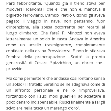
Partì febbricitante. “Quando già il treno stava per
muoversi [daRoma], che è, che non è, mancava il
biglietto ferroviario. L’amico Pietro Cidonio gli aveva
pagato il viaggio in nave, non pensando, fuor
d’intenzione, alla spesa occorrente per recarsi al
luogo d’imbarco. Che fare? P. Minozzi non aveva
letteralmente un soldo in tasca. Andava in America
come un uccello trasmigratore, completamente
confidato nella divina Provvidenza. E non lo sfiorava
l’ombra della preoccupazione …Scattò la pronta
generosità di Cesare Spizzichino, un ebreo che…
provvide.
Ma come permettere che andasse così lontano senza
un soldo? Il fratello Serafino se ne sdegnava come di
un affronto personale e ne lo rimproverava,
forzandolo con i suoi modi guerrieri ad accettare il
poco denaro indispensabile. Riuscì finalmente a fargli
scivolare nella tasca un marengo d’oro”.