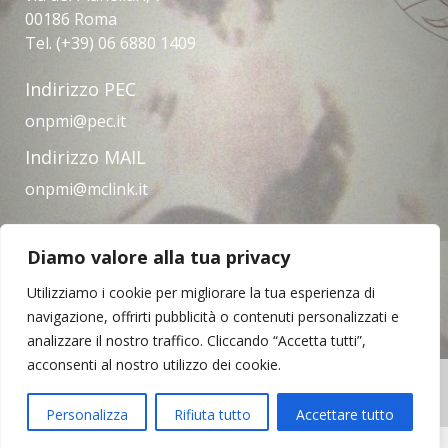
00186 Roma
Tel. (+39) 06 6880 1409
Indirizzo PEC
onpmi@pec.it
Indirizzo MAIL
onpmi@mclink.it
Diamo valore alla tua privacy
Amministrazione trasparente
Privacy Policy
Note legali
Contatti
Utilizziamo i cookie per migliorare la tua esperienza di
navigazione, offrirti pubblicità o contenuti personalizzati e
analizzare il nostro traffico. Cliccando “Accetta tutti”,
acconsenti al nostro utilizzo dei cookie.
Copyright © 2023 | Opera Nazionale per il
Mezzogiorno d'Italia
Personalizza
Rifiuta tutto
Accettare tutto