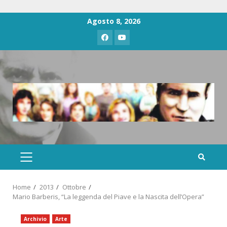
Agosto 8, 2026
Home
2013
Ottobre
Mario Barberis, “La leggenda del Piave e la Nascita dell’Opera”
Archivio
Arte