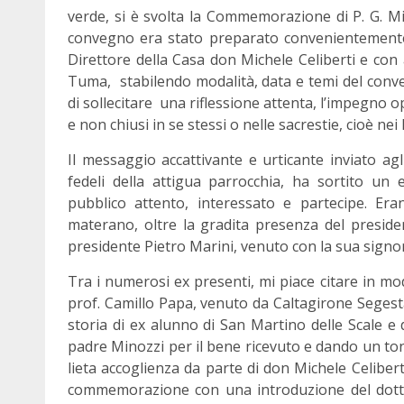
verde, si è svolta la Commemorazione di P. G. Mino
convegno era stato preparato convenientemente
Direttore della Casa don Michele Celiberti e con 
Tuma, stabilendo modalità, data e temi del conveg
di sollecitare una riflessione attenta, l’impegno op
e non chiusi in se stessi o nelle sacrestie, cioè nei 
Il messaggio accattivante e urticante inviato agl
fedeli della attigua parrocchia, ha sortito un
pubblico attento, interessato e partecipe. Era
materano, oltre la gradita presenza del presiden
presidente Pietro Marini, venuto con la sua sign
Tra i numerosi ex presenti, mi piace citare in m
prof. Camillo Papa, venuto da Caltagirone Segest
storia di ex alunno di San Martino delle Scale e 
padre Minozzi per il bene ricevuto e dando un to
lieta accoglienza da parte di don Michele Celiber
commemorazione con una introduzione del dott. 