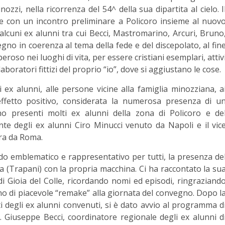
zzi, nella ricorrenza del 54^ della sua dipartita al cielo. I
 con un incontro preliminare a Policoro insieme al nuov
alcuni ex alunni tra cui Becci, Mastromarino, Arcuri, Bruno
no in coerenza al tema della fede e del discepolato, al fin
eroso nei luoghi di vita, per essere cristiani esemplari, attiv
laboratori fittizi del proprio “io”, dove si aggiustano le cose.
i ex alunni, alle persone vicine alla famiglia minozziana, a
 effetto positivo, considerata la numerosa presenza di u
no presenti molti ex alunni della zona di Policoro e de
te degli ex alunni Ciro Minucci venuto da Napoli e il vic
ora da Roma.
odo emblematico e rappresentativo per tutti, la presenza de
a (Trapani) con la propria macchina. Ci ha raccontato la su
di Gioia del Colle, ricordando nomi ed episodi, ringraziand
no di piacevole “remake” alla giornata del convegno. Dopo l
ti degli ex alunni convenuti, si è dato avvio al programma d
Giuseppe Becci, coordinatore regionale degli ex alunni d