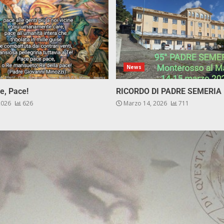
News
e, Pace!
RICORDO DI PADRE SEMERIA
 2026
626
Marzo 14, 2026
711