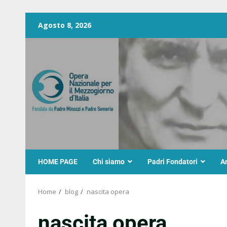
Agosto 8, 2026
HOME PAGE
Chi siamo
Padri Fondatori
A
Home
blog
nascita opera
nascita opera