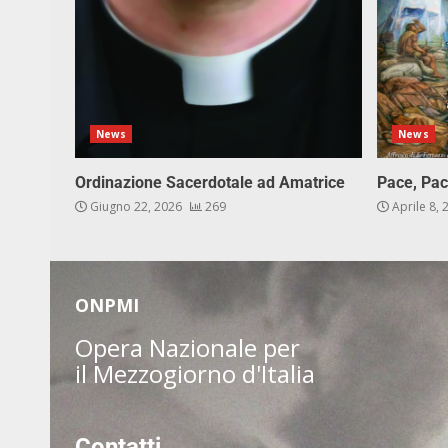
News
News
Ordinazione Sacerdotale ad Amatrice
Pace, Pac
Giugno 22, 2026
269
Aprile 8,
ONPMI
Opera Nazionale per
il Mezzogiorno d'Italia
Contatti