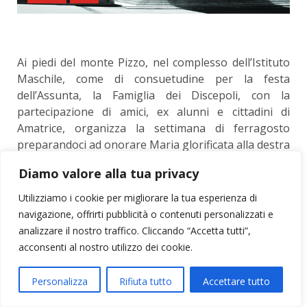
Ai piedi del monte Pizzo, nel complesso dell’Istituto
Maschile, come di consuetudine per la festa
dell’Assunta, la Famiglia dei Discepoli, con la
partecipazione di amici, ex alunni e cittadini di
Amatrice, organizza la settimana di ferragosto
preparandoci ad onorare Maria glorificata alla destra
del suo Figlio.
Diamo valore alla tua privacy
Il programma, già ricco dal lunedì, ha alternato
Utilizziamo i cookie per migliorare la tua esperienza di
momenti di profonda spiritualità a quelli di cordialità
navigazione, offrirti pubblicità o contenuti personalizzati e
e amicizia, senza dimenticare quelli di carattere
analizzare il nostro traffico. Cliccando “Accetta tutti”,
culturale.
acconsenti al nostro utilizzo dei cookie.
Vogliamo qui evidenziare alcuni punti che poi
troverete approfonditi in Evangelizare: per chi
Personalizza
Rifiuta tutto
Accettare tutto
ancora non lo conoscesse o per coloro che ne