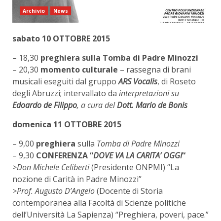
Archivio
News
sabato 10 OTTOBRE 2015
– 18,30
preghiera sulla Tomba di Padre Minozzi
– 20,30
momento culturale
– rassegna di brani
musicali eseguiti dal gruppo
ARS Vocalis
, di Roseto
degli Abruzzi; intervallato da
interpretazioni su
Edoardo de Filippo
, a cura del
Dott. Mario de Bonis
domenica 11 OTTOBRE 2015
– 9,00
preghiera
sulla
Tomba di Padre Minozzi
– 9,30
CONFERENZA “
DOVE VA LA CARITA’ OGGI
“
>
Don Michele Celiberti
(Presidente ONPMI) “La
nozione di Carità in Padre Minozzi”
>
Prof. Augusto D’Angelo
(Docente di Storia
contemporanea alla Facoltà di Scienze politiche
dell’Università La Sapienza) “Preghiera, poveri, pace.”