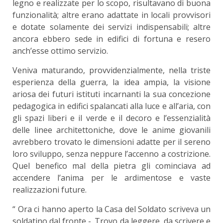
legno e realizzate per lo scopo, risultavano di buona
funzionalità; altre erano adattate in locali provvisori
e dotate solamente dei servizi indispensa­bili; altre
ancora ebbero sede in edifici di fortuna e resero
anch’esse ottimo servizio.
Veniva maturando, provvidenzialmente, nella triste
esperienza della guerra, la idea ampia, la vi­sione
ariosa dei futuri istituti incarnanti la sua concezione
pedagogica in edifici spalancati alla luce e all’aria, con
gli spazi liberi e il verde e il decoro e l’essenzialità
delle linee architettoniche, dove le anime giovanili
avrebbero trovato le dimensioni adatte per il sereno
loro sviluppo, senza neppure l’accenno a costrizione.
Quel benefico mal della pietra gli cominciava ad
accendere l’anima per le ardimentose e vaste
realizzazioni future.
“ Ora ci hanno aperto la Casa del Soldato ­scriveva un
soldatino dal fronte -. Trovo da leg­gere, da scrivere e