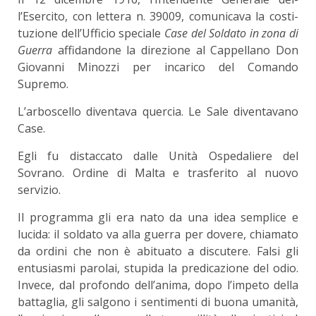
l’Esercito, con lettera n. 39009, comunicava la costi­
tuzione dell’Ufficio speciale
Case del Soldato in zona di
Guerra
affidandone la direzione al Cappel­lano Don
Giovanni Minozzi per incarico del Comando
Supremo.
L’arboscello diventava quercia. Le Sale diventavano
Case.
Egli fu distaccato dalle Unità Ospedaliere del
Sovrano. Ordine di Malta e trasferito al nuovo
servizio.
Il programma gli era nato da una idea semplice e
lucida: il soldato va alla guerra per dovere, chia­mato
da ordini che non è abituato a discutere. Falsi gli
entusiasmi parolai, stupida la predicazione del odio.
Invece, dal profondo dell’anima, dopo l’im­peto della
battaglia, gli salgono i sentimenti di buo­na umanità,