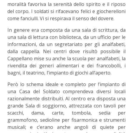
moralità favoriva la serenità dello spirito e il riposo
del corpo. I soldati si rifacevano felici e giocherelloni
come fanciulli. Vi si respirava il senso del dovere.
In genere era composta da una sala di scrit­tura, da
una sala di lettura con biblioteca, da un ufficio per le
informazioni, da un segretariato per gli analfabeti,
dalla cappella. Nei centri dove ri­sultò possibile il
Cappellano mise su anche la scuo­la per analfabeti, la
rivendita dei generi alimentari e dei francobolli, i
bagni, il teatrino, l’impianto di giochi all’aperto.
Però lo schema ideale e completo per !’im­pianto di
una Casa del Soldato comprendeva di­versi locali
razionalmente distribuiti. Al centro era disposta una
grande Sala di soggiorno, attrezzata con tavoli per
scacchi, dama, carte, tombola, sedia per
grammofono, sedioline per fisarmonica e stru­menti
musicali; e c’erano anche angoli di quiete per