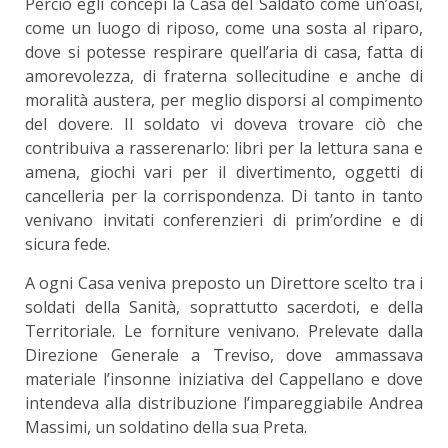
Perciò egli concepì la Casa del Saldato come un’oasi,
come un luogo di riposo, come una sosta al riparo,
dove si potesse respirare quell’aria di casa, fatta di
amorevolezza, di fraterna sollecitu­dine e anche di
moralità austera, per meglio di­sporsi al compimento
del dovere. Il soldato vi do­veva trovare ciò che
contribuiva a rasserenarlo: libri per la lettura sana e
amena, giochi vari per il divertimento, oggetti di
cancelleria per la cor­rispondenza. Di tanto in tanto
venivano invitati conferenzieri di prim’ordine e di
sicura fede.
A ogni Casa veniva preposto un Direttore scel­to tra i
soldati della Sanità, soprattutto sacerdoti, e della
Territoriale. Le forniture venivano. Prele­vate dalla
Direzione Generale a Treviso, dove am­massava
materiale l’insonne iniziativa del Cappel­lano e dove
intendeva alla distribuzione l’impareg­giabile Andrea
Massimi, un soldatino della sua Preta.