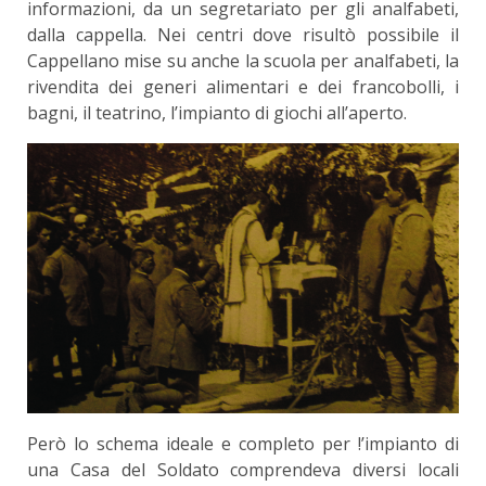
informazioni, da un segretariato per gli analfabeti,
dalla cappella. Nei centri dove ri­sultò possibile il
Cappellano mise su anche la scuo­la per analfabeti, la
rivendita dei generi alimentari e dei francobolli, i
bagni, il teatrino, l’impianto di giochi all’aperto.
Però lo schema ideale e completo per !’im­pianto di
una Casa del Soldato comprendeva di­versi locali