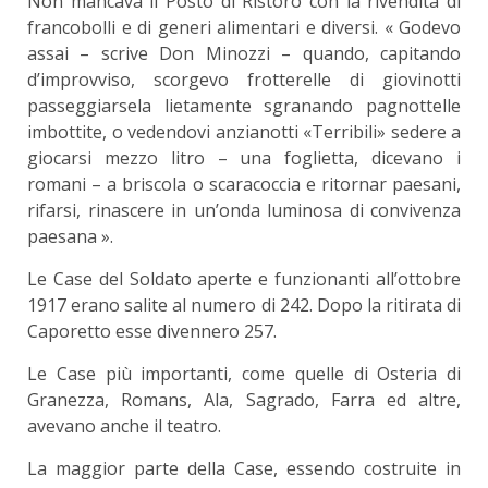
Non mancava il Posto di Ristoro con la riven­dita di
francobolli e di generi alimentari e diversi. « Godevo
assai – scrive Don Minozzi – quando, capi­tando
d’improvviso, scorgevo frotterelle di gio­vinotti
passeggiarsela lietamente sgranando pagnot­telle
imbottite, o vedendovi anzianotti «Terribili» sedere a
giocarsi mezzo litro – una foglietta, dice­vano i
romani – a briscola o scaracoccia e ritornar paesani,
rifarsi, rinascere in un’onda luminosa di convivenza
paesana ».
Le Case del Soldato aperte e funzionanti all’ot­tobre
1917 erano salite al numero di 242. Dopo la ritirata di
Caporetto esse divennero 257.
Le Case più importanti, come quelle di Osteria di
Granezza, Romans, Ala, Sagrado, Farra ed altre,
avevano anche il teatro.
La maggior parte della Case, essendo costruite in