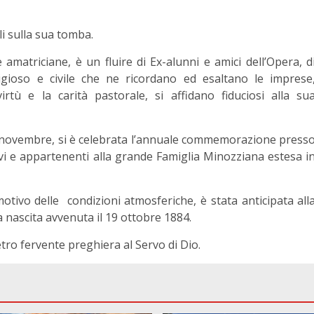
li sulla sua tomba.
 amatriciane, è un fluire di Ex-alunni e amici dell’Opera, d
igioso e civile che ne ricordano ed esaltano le imprese
rtù e la carità pastorale, si affidano fiduciosi alla su
’1l novembre, si è celebrata l’annuale commemorazione press
ievi e appartenenti alla grande Famiglia Minozziana estesa i
ivo delle condizioni atmosferiche, è stata anticipata all
a nascita avvenuta il 19 ottobre 1884.
ro fervente preghiera al Servo di Dio.