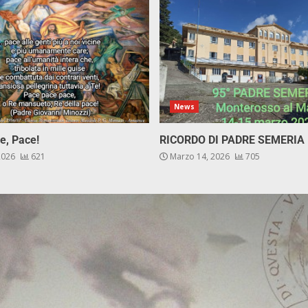
News
e, Pace!
RICORDO DI PADRE SEMERIA
 2026
621
Marzo 14, 2026
705