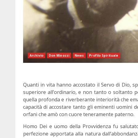
Archivio
Don Minozzi
News
Profilo Spirituale
Quanti in vita hanno accostato il Servo di Dio, 
superiore all’ordinario, e non tanto o soltanto p
quella profonda e riverberante interiorità che em
capacità di accostare tanto gli eminenti uomini dell
orfani che amò con cuore teneramente paterno.
Homo Dei e uomo della Provvidenza fu salutato e 
perfezione apportata alla natura dall’abbondanza