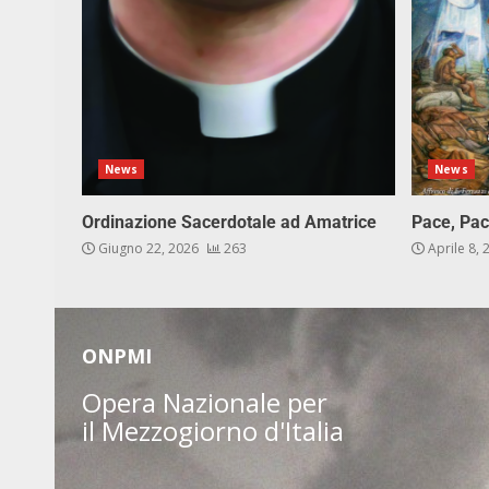
News
News
Ordinazione Sacerdotale ad Amatrice
Pace, Pac
Giugno 22, 2026
263
Aprile 8,
ONPMI
Opera Nazionale per
il Mezzogiorno d'Italia