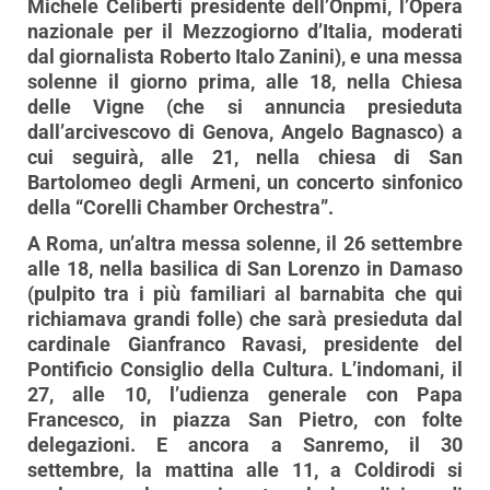
Michele Celiberti presidente dell’Onpmi, l’Opera
nazionale per il Mezzogiorno d’Italia, moderati
dal giornalista Roberto Italo Zanini), e una messa
solenne il giorno prima, alle 18, nella Chiesa
delle Vigne (che si annuncia presieduta
dall’arcivescovo di Genova, Angelo Bagnasco) a
cui seguirà, alle 21, nella chiesa di San
Bartolomeo degli Armeni, un concerto sinfonico
della “Corelli Chamber Orchestra”.
A Roma, un’altra messa solenne, il 26 settembre
alle 18, nella basilica di San Lorenzo in Damaso
(pulpito tra i più familiari al barnabita che qui
richiamava grandi folle) che sarà presieduta dal
cardinale Gianfranco Ravasi, presidente del
Pontificio Consiglio della Cultura. L’indomani, il
27, alle 10, l’udienza generale con Papa
Francesco, in piazza San Pietro, con folte
delegazioni. E ancora a Sanremo, il 30
settembre, la mattina alle 11, a Coldirodi si