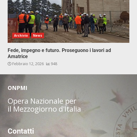
Archivio
News
Fede, impegno e futuro. Proseguono i lavori ad
Amatrice
Febbraio 12, 2026
948
ONPMI
Opera Nazionale per
il Mezzogiorno d'Italia
Contatti