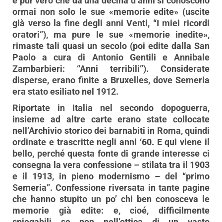
è pur vero che da una decina d’anni si conoscono
ormai non solo le sue «memorie edite» (uscite
già verso la fine degli anni Venti, “I miei ricordi
oratori”), ma pure le sue «memorie inedite»,
rimaste tali quasi un secolo (poi edite dalla San
Paolo a cura di Antonio Gentili e Annibale
Zambarbieri: “Anni terribili”). Considerate
disperse, erano finite a Bruxelles, dove Semeria
era stato esiliato nel 1912.
Riportate in Italia nel secondo dopoguerra,
insieme ad altre carte erano state collocate
nell’Archivio storico dei barnabiti in Roma, quindi
ordinate e trascritte negli anni ‘60. E qui viene il
bello, perché questa fonte di grande interesse ci
consegna la vera confessione – stilata tra il 1903
e il 1913, in pieno modernismo – del “primo
Semeria”. Confessione riversata in tante pagine
che hanno stupito un po’ chi ben conosceva le
memorie già edite: e, cioé, difficilmente
spiegabili se non nell’ottica di un vasto