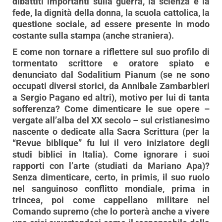
dibattiti importanti sulla guerra, la scienza e la
fede, la dignità della donna, la scuola cattolica, la
questione sociale, ad essere presente in modo
costante sulla stampa (anche straniera).
E come non tornare a riflettere sul suo profilo di
tormentato scrittore e oratore spiato e
denunciato dal Sodalitium Pianum (se ne sono
occupati diversi storici, da Annibale Zambarbieri
a Sergio Pagano ed altri), motivo per lui di tanta
sofferenza? Come dimenticare le sue opere –
vergate all’alba del XX secolo – sul cristianesimo
nascente o dedicate alla Sacra Scrittura (per la
“Revue biblique” fu lui il vero iniziatore degli
studi biblici in Italia). Come ignorare i suoi
rapporti con l’arte (studiati da Mariano Apa)?
Senza dimenticare, certo, in primis, il suo ruolo
nel sanguinoso conflitto mondiale, prima in
trincea, poi come cappellano militare nel
Comando supremo (che lo porterà anche a vivere