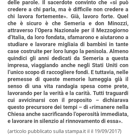
delle parole. Il sacerdote convinto che «si può
credere a chi parla, ma è difficile non credere a
chi lavora fortemente». Già, lavoro forte. Quel
che è sicuro è che Semeria e don Minozzi,
attraverso l’Opera Nazionale per il Mezzogiorno
d’Italia, da loro fondata, sfamarono e aiutarono a
studiare e lavorare migliaia di bambini in tante
case costruite per loro lungo la penisola. Almeno
quindici gli anni dedicati da Semeria a questa
impresa, viaggiando anche negli Stati Uniti con
l’unico scopo di raccogliere fondi. E tuttavia, nelle
premesse di queste memorie lumeggia già il
senso di una vita randagia spesa come prete,
lavorando per la verità e la carità. Tutti traguardi
cui avvicinarsi con il proposito – dichiarava
questo precursore dei tempi – di «rimanere nella
Chiesa anche sacrificando l’operosità immediata,
e lavorare in silenzio al rinnovamento di essa».
(articolo pubblicato sulla stampa.it il il 19/09/2017)