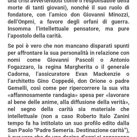
una crisi avvertendosi come il responsabile della
morte di tanti giovani), nonché il suo ruolo di
fondatore, con l’amico don Giovanni Minozzi,
dell’Onpmi, a favore degli orfani di guerra.
Insomma l’intellettuale pensatore, ma pure
l’apostolo della carità.
Se poi è vero che non mancano disparati spunti
per affrontare la sua personalità in relazione con
nomi come Giovanni Pascoli o Antonio
Fogazzaro, la regina Margherita o il generale
Cadorna, l’assicuratore Evan Mackenzie o
l’architetto Gino Coppedé, don Orione o padre
Gemelli, così come per ripercorrere la sua vita
«affannosamente randagia» spesa per «lavorare
al bene delle anime, alla diffusione della verità»,
nel segno della carità sia materiale che
intellettuale (non a caso Roberto Italo Zanini
tempo fa ha intitolato un suo profilo edito dalla
San Paolo “Padre Semeria. Destinazione carità”),