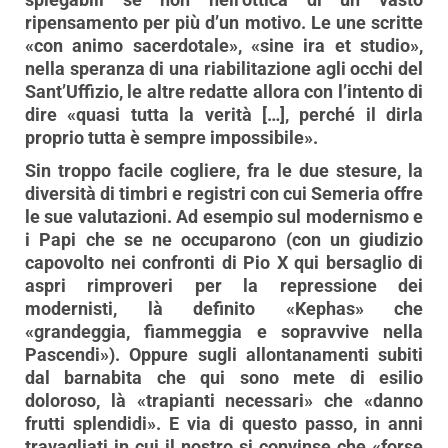
ripensamento per più d’un motivo. Le une scritte
«con animo sacerdotale», «sine ira et studio»,
nella speranza di una riabilitazione agli occhi del
Sant’Uffizio, le altre redatte allora con l’intento di
dire «quasi tutta la verità […], perché il dirla
proprio tutta è sempre impossibile».
Sin troppo facile cogliere, fra le due stesure, la
diversità di timbri e registri con cui Semeria offre
le sue valutazioni. Ad esempio sul modernismo e
i Papi che se ne occuparono (con un giudizio
capovolto nei confronti di Pio X qui bersaglio di
aspri rimproveri per la repressione dei
modernisti, là definito «Kephas» che
«grandeggia, fiammeggia e sopravvive nella
Pascendi»). Oppure sugli allontanamenti subiti
dal barnabita che qui sono mete di esilio
doloroso, là «trapianti necessari» che «danno
frutti splendidi». E via di questo passo, in anni
travagliati in cui il nostro si convinse che «forse