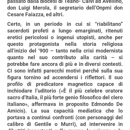
passato dalla diocesi di Teano- Calvi ad Avellino,
don Luigi Merola, il segretario dell’Onpmi don
Cesare Faiazza, ed altri.
Certo, in un periodo in cui si “riabilitano”
sacerdoti profeti a lungo emarginati, ritenuti
eretici pericolosi o ingenui utopisti, anche per
questo protagonista nella storia religiosa
all’inizio del ‘900 – tanto nella crisi modernista
quanto nel suo contributo alla carità – si
potrebbe fare ancora di più e in diversi contesti.
Ci sono infatti parecchi motivi perché sulla sua
figura tornino ad accendersi i riflettori. Il suo
profilo di predicatore magnetico capace di
inchiodare l’uditorio («È il più celebre oratore
sacro d’Italia, il più forte genio filosofico del clero
italiano», affermava in proposito Edmondo De
Amicis). La sua capacità mediatica che lo
portava a continui confronti (con personaggi del
calibro di Gentile o Murri), ad intervenire in