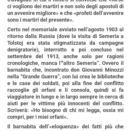
ci vogliono dei martiri e non solo degli apostoli di
un avvenire migliore» e che «profeti dell’avvenire
sono i martiri del presente».
Certo nel memoriale avviato nell’agosto 1903 al
ritorno dalla Russia (dove la visita di Semeria a
Tolstoj era stata stigmatizzata da campagne
denigratorie), interrotto e poi concluso nel
settembre del 1913, anche solo per ragioni
cronologiche, manca l’“altro Semeria”. Ovvero il
barnabita che, incontrato don Giovanni Minozzi
nella “Grande Guerra”, con lui crea le biblioteche
e le case dei soldati, poi alla fine del conflitto
raccoglie gli orfani e li consola, quindi si fa
viaggiatore in lungo e in largo sempre in cerca di
aiuti per le vittime più innocenti del conflitto.
Scriverà: «Ho bisogno di chi mi legga, ossia mi
compri, per i miei orfani».
Il barnabita dell’«eloquenza» dei fatti più che