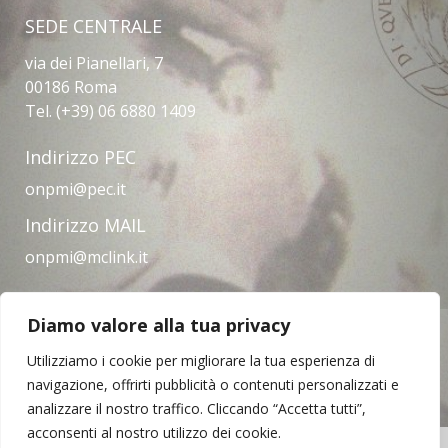
SEDE CENTRALE
via dei Pianellari, 7
00186 Roma
Tel. (+39) 06 6880 1409
Indirizzo PEC
onpmi@pec.it
Indirizzo MAIL
onpmi@mclink.it
Diamo valore alla tua privacy
Amministrazione trasparente
Privacy Policy
Note legali
Contatti
Utilizziamo i cookie per migliorare la tua esperienza di
navigazione, offrirti pubblicità o contenuti personalizzati e
analizzare il nostro traffico. Cliccando “Accetta tutti”,
acconsenti al nostro utilizzo dei cookie.