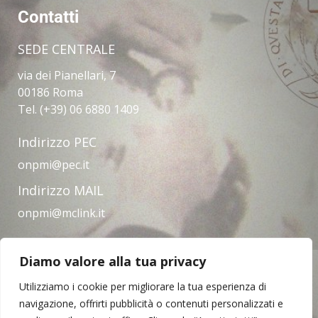
Contatti
SEDE CENTRALE
via dei Pianellari, 7
00186 Roma
Tel. (+39) 06 6880 1409
Indirizzo PEC
onpmi@pec.it
Indirizzo MAIL
onpmi@mclink.it
Diamo valore alla tua privacy
Amministrazione trasparente
Privacy Policy
Note legali
Contatti
Utilizziamo i cookie per migliorare la tua esperienza di
navigazione, offrirti pubblicità o contenuti personalizzati e