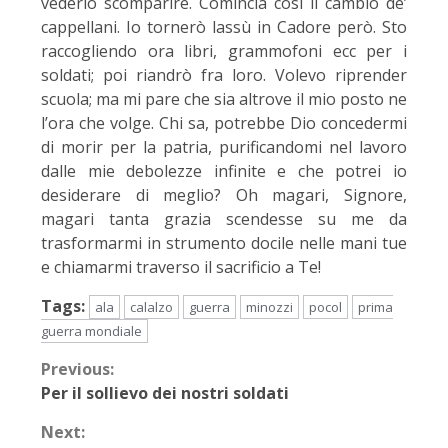
vederlo scomparire. Comincia così il cambio de’
cappellani. Io tornerò lassù in Cadore però. Sto
raccogliendo ora libri, grammofoni ecc per i
soldati; poi riandrò fra loro. Volevo riprender
scuola; ma mi pare che sia altrove il mio posto ne
l’ora che volge. Chi sa, potrebbe Dio concedermi
di morir per la patria, purificandomi nel lavoro
dalle mie debolezze infinite e che potrei io
desiderare di meglio? Oh magari, Signore,
magari tanta grazia scendesse su me da
trasformarmi in strumento docile nelle mani tue
e chiamarmi traverso il sacrificio a Te!
Tags:
ala
calalzo
guerra
minozzi
pocol
prima
guerra mondiale
Previous:
Per il sollievo dei nostri soldati
Next: