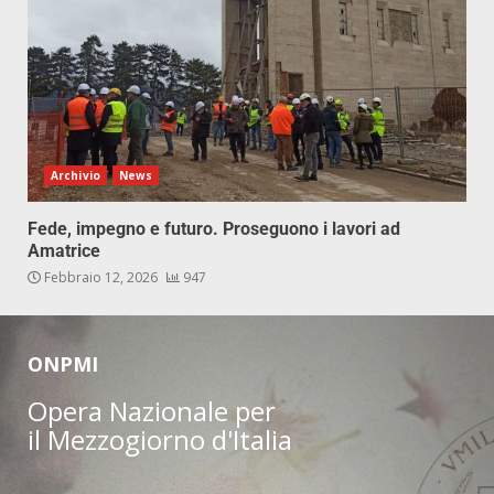
Archivio
News
Fede, impegno e futuro. Proseguono i lavori ad
Amatrice
Febbraio 12, 2026
947
ONPMI
Opera Nazionale per
il Mezzogiorno d'Italia