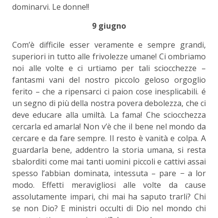
dominarvi. Le donne!!
9 giugno
Com’è difficile esser veramente e sempre grandi,
superiori in tutto alle frivolezze umane! Ci ombriamo
noi alle volte e ci urtiamo per tali sciocchezze –
fantasmi vani del nostro piccolo geloso orgoglio
ferito – che a ripensarci ci paion cose inesplicabili. é
un segno di più della nostra povera debolezza, che ci
deve educare alla umiltà. La fama! Che sciocchezza
cercarla ed amarla! Non v’è che il bene nel mondo da
cercare e da fare sempre. Il resto è vanità e colpa. A
guardarla bene, addentro la storia umana, si resta
sbalorditi come mai tanti uomini piccoli e cattivi assai
spesso l’abbian dominata, intessuta – pare − a lor
modo. Effetti meravigliosi alle volte da cause
assolutamente impari, chi mai ha saputo trarli? Chi
se non Dio? E ministri occulti di Dio nel mondo chi