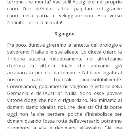
terrene che monta? Vae soli! Accogliere nel proprio
cuore l’eco de’dolori altrui, palpitare col grande
cuore della patria e veleggiare con essa verso
l’infinito… ecco la mia vita!
3 giugno
Fra poco, dunque gireremo la lancetta dell’orologio e
salveremo l’Italia e le sue alleate. Lo diceva chiaro la
Tribuna stasera. Indubbiamente noi affrettiamo
d’un’ora la vittoria finale che abbiamo già
accaparrata per noi da tempo e l’abbiam legata al
nostro carro trionfale indissolubilmente.
Consoliamoci, godiamo! Che valgono le vittorie della
Germania e dell’Austria? Nulla. Sono esse povere
vittorie d’oggi che non ci riguardano. Noi miriamo al
domani: siamo idealisti noi, che idealisti! Chi dà botte
oggi non fa che perdere; poiché s’indebolisce per
domani quando l’ossa rotte dell’avversario potranno
ricomporsi a vita e rianimarsi all’assalto. Già: ma