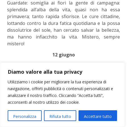
Guardate: somiglia ai fiori la gente di campagna:
splendida all’alba della vita, quasi non ha essa
primavera; tanto rapida sfiorisce. Le cure cittadine,
lottando contro la dura fatica quotidiana e la possa
dissolutrice del sole, han cercato salvar la bellezza,
ma hanno infiacchito la vita. Mistero, sempre
mistero!
12 giugno
Siamo in piena crisi. Indubbiamente il Ministero
Diamo valore alla tua privacy
Salandra sconta delle colpe gravi. Io non credo che
esso avesse chiara idea degl’interessi italiani, ne’
Utilizziamo i cookie per migliorare la tua esperienza di
energia capace di superare le difficoltà del momento
navigazione, offrirti pubblicità o contenuti personalizzati e
e conquistare alla patria il massimo risultato dagli
analizzare il nostro traffico. Cliccando “Accetta tutti”,
sforzi innumerevoli e duri che il paese serenamente
acconsenti al nostro utilizzo dei cookie.
sopporta da tempo. Non credo però neppure che il
Ministero organizzasse proprio esso direttamente le
Personalizza
Rifiuta tutto
Accettare tutto
famose giornate del maggio 1915, benché le