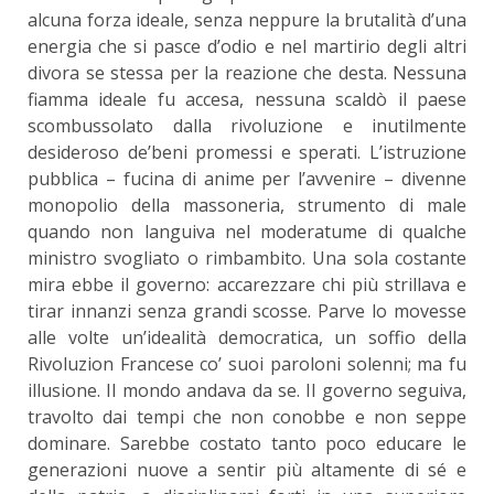
alcuna forza ideale, senza neppure la brutalità d’una
energia che si pasce d’odio e nel martirio degli altri
divora se stessa per la reazione che desta. Nessuna
fiamma ideale fu accesa, nessuna scaldò il paese
scombussolato dalla rivoluzione e inutilmente
desideroso de’beni promessi e sperati. L’istruzione
pubblica – fucina di anime per l’avvenire – divenne
monopolio della massoneria, strumento di male
quando non languiva nel moderatume di qualche
ministro svogliato o rimbambito. Una sola costante
mira ebbe il governo: accarezzare chi più strillava e
tirar innanzi senza grandi scosse. Parve lo movesse
alle volte un’idealità democratica, un soffio della
Rivoluzion Francese co’ suoi paroloni solenni; ma fu
illusione. Il mondo andava da se. Il governo seguiva,
travolto dai tempi che non conobbe e non seppe
dominare. Sarebbe costato tanto poco educare le
generazioni nuove a sentir più altamente di sé e