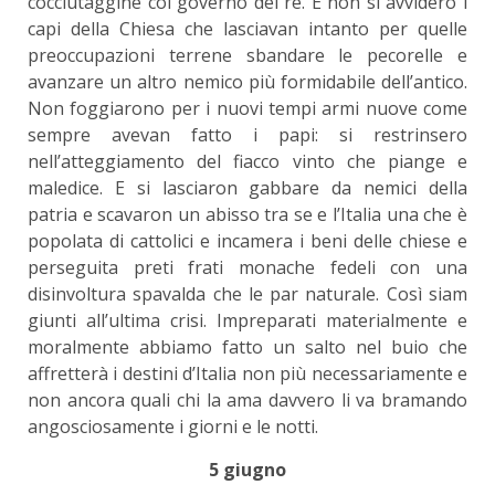
cocciutaggine col governo del re. E non si avvidero i
capi della Chiesa che lasciavan intanto per quelle
preoccupazioni terrene sbandare le pecorelle e
avanzare un altro nemico più formidabile dell’antico.
Non foggiarono per i nuovi tempi armi nuove come
sempre avevan fatto i papi: si restrinsero
nell’atteggiamento del fiacco vinto che piange e
maledice. E si lasciaron gabbare da nemici della
patria e scavaron un abisso tra se e l’Italia una che è
popolata di cattolici e incamera i beni delle chiese e
perseguita preti frati monache fedeli con una
disinvoltura spavalda che le par naturale. Così siam
giunti all’ultima crisi. Impreparati materialmente e
moralmente abbiamo fatto un salto nel buio che
affretterà i destini d’Italia non più necessariamente e
non ancora quali chi la ama davvero li va bramando
angosciosamente i giorni e le notti.
5 giugno