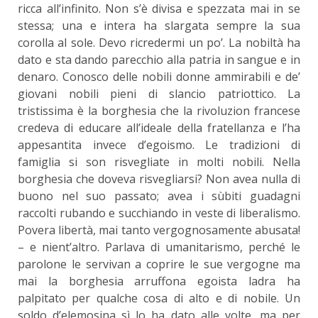
ricca all’infinito. Non s’è divisa e spezzata mai in se
stessa; una e intera ha slargata sempre la sua
corolla al sole. Devo ricredermi un po’. La nobiltà ha
dato e sta dando parecchio alla patria in sangue e in
denaro. Conosco delle nobili donne ammirabili e de’
giovani nobili pieni di slancio patriottico. La
tristissima è la borghesia che la rivoluzion francese
credeva di educare all’ideale della fratellanza e l’ha
appesantita invece d’egoismo. Le tradizioni di
famiglia si son risvegliate in molti nobili. Nella
borghesia che doveva risvegliarsi? Non avea nulla di
buono nel suo passato; avea i sùbiti guadagni
raccolti rubando e succhiando in veste di liberalismo.
Povera libertà, mai tanto vergognosamente abusata!
– e nient’altro. Parlava di umanitarismo, perché le
parolone le servivan a coprire le sue vergogne ma
mai la borghesia arruffona egoista ladra ha
palpitato per qualche cosa di alto e di nobile. Un
soldo d’elemosina sì lo ha dato alle volte, ma per