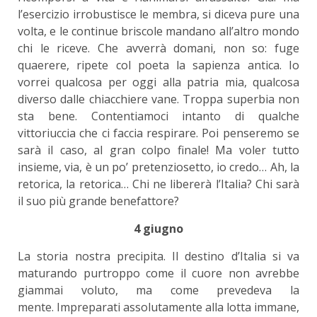
l’esercizio irrobustisce le membra, si diceva pure una
volta, e le continue briscole mandano all’altro mondo
chi le riceve. Che avverrà domani, non so: fuge
quaerere, ripete col poeta la sapienza antica. Io
vorrei qualcosa per oggi alla patria mia, qualcosa
diverso dalle chiacchiere vane. Troppa superbia non
sta bene. Contentiamoci intanto di qualche
vittoriuccia che ci faccia respirare. Poi penseremo se
sarà il caso, al gran colpo finale! Ma voler tutto
insieme, via, è un po’ pretenziosetto, io credo… Ah, la
retorica, la retorica… Chi ne libererà l’Italia? Chi sarà
il suo più grande benefattore?
4 giugno
La storia nostra precipita. Il destino d’Italia si va
maturando purtroppo come il cuore non avrebbe
giammai voluto, ma come prevedeva la
mente. Impreparati assolutamente alla lotta immane,