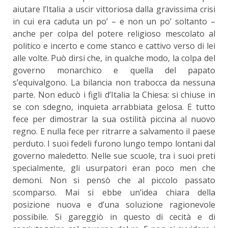
aiutare l’Italia a uscir vittoriosa dalla gravissima crisi
in cui era caduta un po’ – e non un po’ soltanto –
anche per colpa del potere religioso mescolato al
politico e incerto e come stanco e cattivo verso di lei
alle volte. Può dirsi che, in qualche modo, la colpa del
governo monarchico e quella del papato
s’equivalgono. La bilancia non trabocca da nessuna
parte. Non educò i figli d’Italia la Chiesa: si chiuse in
se con sdegno, inquieta arrabbiata gelosa. E tutto
fece per dimostrar la sua ostilità piccina al nuovo
regno. E nulla fece per ritrarre a salvamento il paese
perduto. I suoi fedeli furono lungo tempo lontani dal
governo maledetto. Nelle sue scuole, tra i suoi preti
specialmente, gli usurpatori eran poco men che
demoni. Non si pensò che al piccolo passato
scomparso. Mai si ebbe un’idea chiara della
posizione nuova e d’una soluzione ragionevole
possibile. Si gareggiò in questo di cecità e di