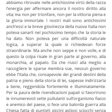
abbiamo ritrovate nelle antichissime virtù della razza
l’energia per affermare ancora il nostro diritto alla
vita; ma non per trionfare, non per la vittoria piena e
la gloria immortale. I nostri mali sono antichissimi
anch’essi e la breve giovinezza della nuova Italia non
poteva sanarli nel pochissimo tempo che la storia le
ha dato. Non poteva per una difficoltà naturale
logica, a superar la quale si richiedevan forze
straordinarie. Ma anche non seppe e non volle, e di
questo la colpa risale in gran parte al governo, alla
monarchia, al papato. Da che riuscì alla meglio a
raccogliere le sparse membra sue, nessun governo
ebbe l’Italia che, consapevole dei grandi destini della
patria e pieno della storia di lei, sapesse indirizzarla
a bene, reggendola fortemente e illuminatamente.
Per la paura delle rivendicazioni papali si favorirono
le innumerevoli sette pullulanti sull’organismo fiacco
e anemico del paese, si fece una balorda guerra alla
Chiesa fatta di puntigli piccini astiosi sciocchi senza