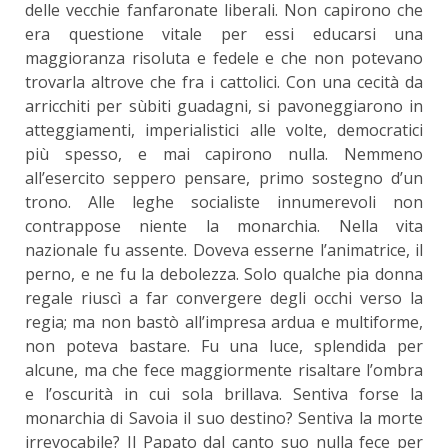
delle vecchie fanfaronate liberali. Non capirono che
era questione vitale per essi educarsi una
maggioranza risoluta e fedele e che non potevano
trovarla altrove che fra i cattolici. Con una cecità da
arricchiti per sùbiti guadagni, si pavoneggiarono in
atteggiamenti, imperialistici alle volte, democratici
più spesso, e mai capirono nulla. Nemmeno
all’esercito seppero pensare, primo sostegno d’un
trono. Alle leghe socialiste innumerevoli non
contrappose niente la monarchia. Nella vita
nazionale fu assente. Doveva esserne l’animatrice, il
perno, e ne fu la debolezza. Solo qualche pia donna
regale riuscì a far convergere degli occhi verso la
regia; ma non bastò all’impresa ardua e multiforme,
non poteva bastare. Fu una luce, splendida per
alcune, ma che fece maggiormente risaltare l’ombra
e l’oscurità in cui sola brillava. Sentiva forse la
monarchia di Savoia il suo destino? Sentiva la morte
irrevocabile? Il Papato dal canto suo nulla fece per