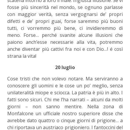
scatena intorno a loro il male. Ingiusta illusione. Se vi
fosse più sincerità nel mondo, se ognuno parlasse
con maggior verità, senza vergognarsi de’ propri
difetti e de’ propri guai, forse saremmo più buoni
tutti, ci vorremmo più bene, ci invidieremmo di
meno. Forse… perché svanite alcune illusioni che
paiono anch’esse necessarie alla vita, potremmo
anche diventar più cattivi fra noi e con Dio…! é così
strana la vita!
20 luglio
Cose tristi che non volevo notare. Ma serviranno a
conoscere gli uomini e le cose un po’ meglio, senza
unilateralità miope e sciocca. La patria è più in alto. I
fatti sono sicuri. Chi me l’ha narrati – alcuni da molti
giorni – non sanno mentire. Nella zona di
Monfalcone un ufficiale nostro superiore disse che
avrebbe dato quattro o cinque giorni di prigione… a
chi riportava un austriaco prigioniero. I fantoccini del