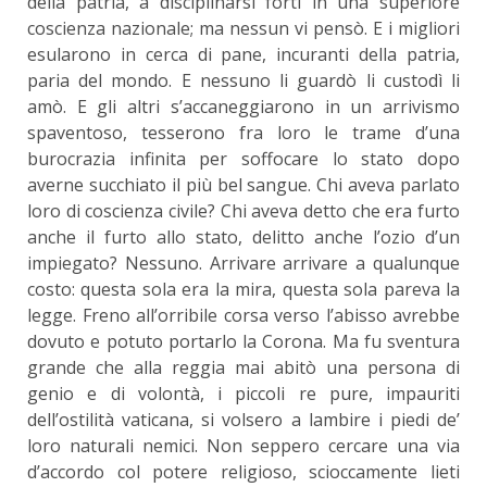
della patria, a disciplinarsi forti in una superiore
coscienza nazionale; ma nessun vi pensò. E i migliori
esularono in cerca di pane, incuranti della patria,
paria del mondo. E nessuno li guardò li custodì li
amò. E gli altri s’accaneggiarono in un arrivismo
spaventoso, tesserono fra loro le trame d’una
burocrazia infinita per soffocare lo stato dopo
averne succhiato il più bel sangue. Chi aveva parlato
loro di coscienza civile? Chi aveva detto che era furto
anche il furto allo stato, delitto anche l’ozio d’un
impiegato? Nessuno. Arrivare arrivare a qualunque
costo: questa sola era la mira, questa sola pareva la
legge. Freno all’orribile corsa verso l’abisso avrebbe
dovuto e potuto portarlo la Corona. Ma fu sventura
grande che alla reggia mai abitò una persona di
genio e di volontà, i piccoli re pure, impauriti
dell’ostilità vaticana, si volsero a lambire i piedi de’
loro naturali nemici. Non seppero cercare una via
d’accordo col potere religioso, scioccamente lieti