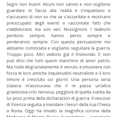
Segni non buoni. Alcuni non sanno e non vogliono
guardare in faccia alla realtà e s’inquietano e
v’accusano di non so che se v’azzardate e mostrarvi
preoccupato degli eventi e raccontate fatti che
v’addolorano ma son veri. Nossignore. I tedeschi
perdono sempre, hanno perso sempre e
perderanno sempre. Con questa persuasione noi
abbiamo cominciata e vogliamo seguitare la guerra.
Troppo poco. Altri vedono già il finimondo. E non
può dirsi che tutti questi manchino di amor patrio.
Ma nulla disgraziatamente è venuto a smuovere con
forza le loro antiche inquietudini neutraliste e il loro
timore è cresciuto coi giorni. Una persona seria
stasera m’assicurava che il re passa un’altra
gravissima crisi nervosa, peggiore di quella subita da
lui poco prima della dichiarazion di guerra. Il vescovo
di Vicenza seguita a mandare i tesori della sua Chiesa
a Roma. Oggi ha inviato la magnifica corona della