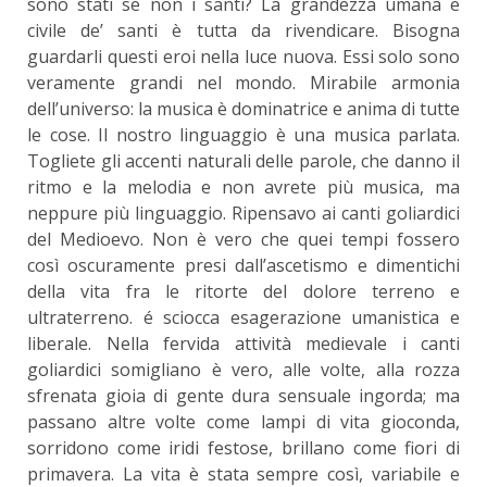
sono stati se non i santi? La grandezza umana e
civile de’ santi è tutta da rivendicare. Bisogna
guardarli questi eroi nella luce nuova. Essi solo sono
veramente grandi nel mondo. Mirabile armonia
dell’universo: la musica è dominatrice e anima di tutte
le cose. Il nostro linguaggio è una musica parlata.
Togliete gli accenti naturali delle parole, che danno il
ritmo e la melodia e non avrete più musica, ma
neppure più linguaggio. Ripensavo ai canti goliardici
del Medioevo. Non è vero che quei tempi fossero
così oscuramente presi dall’ascetismo e dimentichi
della vita fra le ritorte del dolore terreno e
ultraterreno. é sciocca esagerazione umanistica e
liberale. Nella fervida attività medievale i canti
goliardici somigliano è vero, alle volte, alla rozza
sfrenata gioia di gente dura sensuale ingorda; ma
passano altre volte come lampi di vita gioconda,
sorridono come iridi festose, brillano come fiori di
primavera. La vita è stata sempre così, variabile e