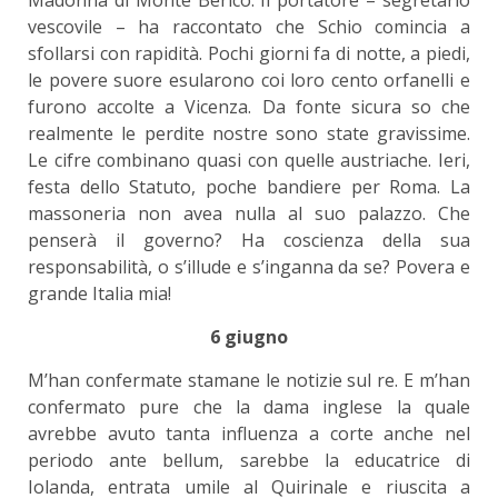
Madonna di Monte Berico. Il portatore – segretario
vescovile – ha raccontato che Schio comincia a
sfollarsi con rapidità. Pochi giorni fa di notte, a piedi,
le povere suore esularono coi loro cento orfanelli e
furono accolte a Vicenza. Da fonte sicura so che
realmente le perdite nostre sono state gravissime.
Le cifre combinano quasi con quelle austriache. Ieri,
festa dello Statuto, poche bandiere per Roma. La
massoneria non avea nulla al suo palazzo. Che
penserà il governo? Ha coscienza della sua
responsabilità, o s’illude e s’inganna da se? Povera e
grande Italia mia!
6 giugno
M’han confermate stamane le notizie sul re. E m’han
confermato pure che la dama inglese la quale
avrebbe avuto tanta influenza a corte anche nel
periodo ante bellum, sarebbe la educatrice di
Iolanda, entrata umile al Quirinale e riuscita a