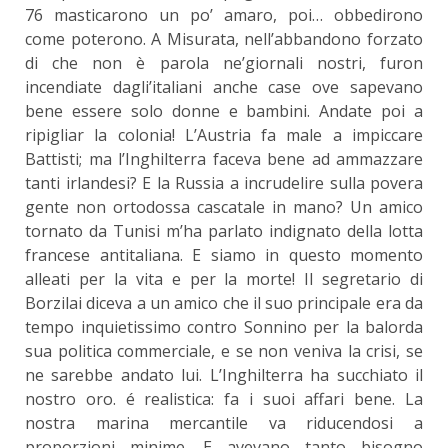
76 masticarono un po’ amaro, poi… obbedirono
come poterono. A Misurata, nell’abbandono forzato
di che non è parola ne’giornali nostri, furon
incendiate dagli’italiani anche case ove sapevano
bene essere solo donne e bambini. Andate poi a
ripigliar la colonia! L’Austria fa male a impiccare
Battisti; ma l’Inghilterra faceva bene ad ammazzare
tanti irlandesi? E la Russia a incrudelire sulla povera
gente non ortodossa cascatale in mano? Un amico
tornato da Tunisi m’ha parlato indignato della lotta
francese antitaliana. E siamo in questo momento
alleati per la vita e per la morte! Il segretario di
Borzilai diceva a un amico che il suo principale era da
tempo inquietissimo contro Sonnino per la balorda
sua politica commerciale, e se non veniva la crisi, se
ne sarebbe andato lui. L’Inghilterra ha succhiato il
nostro oro. é realistica: fa i suoi affari bene. La
nostra marina mercantile va riducendosi a
proporzioni minime. E avevano tanto bisogno