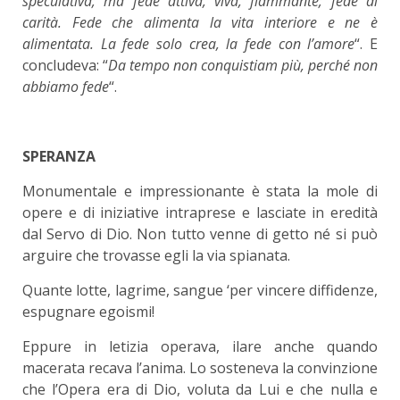
speculativa; ma fede attiva, viva, fiammante; fede di
carità. Fede che alimenta la vita interiore e ne è
alimentata. La fede solo crea, la fede con l’amore
“. E
concludeva: “
Da tempo non conquistiam più, perché non
abbiamo fede
“.
SPERANZA
Monumentale e impressionante è stata la mole di
opere e di iniziative intraprese e lasciate in eredità
dal Servo di Dio. Non tutto venne di getto né si può
arguire che trovasse egli la via spianata.
Quante lotte, lagrime, sangue ‘per vincere diffidenze,
espugnare egoismi!
Eppure in letizia operava, ilare anche quando
macerata recava l’anima. Lo sosteneva la convinzione
che l’Opera era di Dio, voluta da Lui e che nulla e