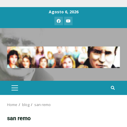
Agosto 6, 2026
Home
blog
san remo
san remo