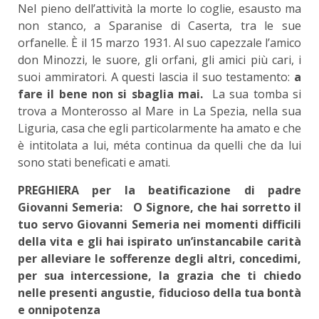
Nel pieno dell’attività la morte lo coglie, esausto ma
non stanco, a Sparanise di Caserta, tra le sue
orfanelle. È il 15 marzo 1931. Al suo capezzale l’amico
don Minozzi, le suore, gli orfani, gli amici più cari, i
suoi ammiratori. A questi lascia il suo testamento:
a
fare il bene non si sbaglia mai.
La sua tomba si
trova a Monterosso al Mare in La Spezia, nella sua
Liguria, casa che egli particolarmente ha amato e che
è intitolata a lui, méta continua da quelli che da lui
sono stati beneficati e amati.
PREGHIERA per la beatificazione di padre
Giovanni Semeria: O Signore, che hai sorretto il
tuo servo Giovanni Semeria nei momenti difficili
della vita e gli hai ispirato un’instancabile carità
per alleviare le sofferenze degli altri, concedimi,
per sua intercessione, la grazia che ti chiedo
nelle presenti angustie, fiducioso della tua bontà
e onnipotenza