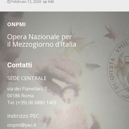
Febbraio 12, 2026
946
ONPMI
Opera Nazionale per
il Mezzogiorno d'Italia
Contatti
SEDE CENTRALE
via dei Pianellari, 7
00186 Roma
Tel. (+39) 06 6880 1409
Indirizzo PEC
onpmi@pec.it