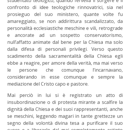
studentato teologico, quando ferveva il sorgere e il
confronto di idee teologiche rinnovatrici, sia nel
prosieguo del suo ministero, quante volte fu
amareggiato, se non addirittura scandalizzato, da
personalità ecclesiastiche meschine e vili, retrograde
e ancorate ad un sospetto conservatorismo,
null’affatto animate dal bene per la Chiesa ma solo
dalla difesa di personali privilegi. Verso questo
scadimento della sacramentalità della Chiesa egli
ebbe a reagire, per amore della verità, ma mai verso
le persone che comunque l’incarnavano,
considerando in esse comunque e sempre la
mediazione del Cristo capo e pastore.
Mai perciò in lui si è registrato un atto di
insubordinazione o di protesta mirante a scalfire la
dignità della Chiesa e dei suoi rappresentanti, anche
se meschini, leggendo magari in tante grettezze un
segno della volontà divina tesa a purificare il suo
cuore e a liberarlo dal mai completamente estinto