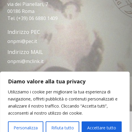
via dei Pianellari, 7
00186 Roma
Tel. (+39) 06 6880 1409
Indirizzo PEC
onpmi@pec.it
Indirizzo MAIL
onpmi@mclink.it
Diamo valore alla tua privacy
Amministrazione trasparente
Privacy Policy
Note legali
Contatti
Utilizziamo i cookie per migliorare la tua esperienza di
navigazione, offrirti pubblicità o contenuti personalizzati e
analizzare il nostro traffico. Cliccando “Accetta tutti”,
acconsenti al nostro utilizzo dei cookie.
Copyright © 2023 | Opera Nazionale per il
Mezzogiorno d'Italia
Personalizza
Rifiuta tutto
Accettare tutto