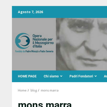
Agosto 7, 2026
HOME PAGE
Chi siamo
Padri Fondatori
A
Home
blog
mons marra
mons marra