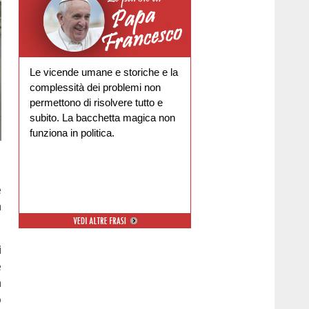
Le vicende umane e storiche e la
complessità dei problemi non
permettono di risolvere tutto e
subito. La bacchetta magica non
funziona in politica.
e
a
i
e
a
o