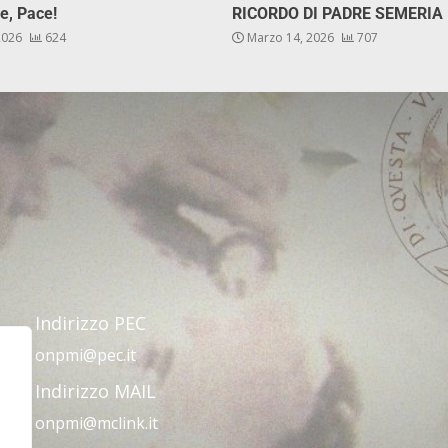
e, Pace!
RICORDO DI PADRE SEMERIA
 2026
624
Marzo 14, 2026
707
Indirizzo PEC
onpmi@pec.it
Indirizzo MAIL
onpmi@mclink.it