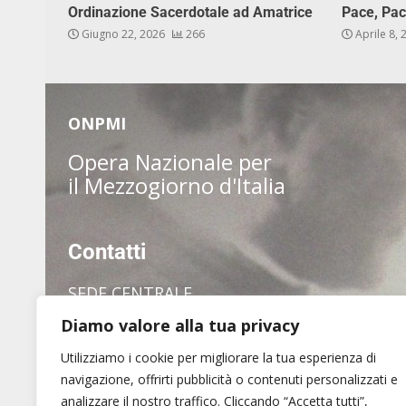
Ordinazione Sacerdotale ad Amatrice
Pace, Pac
Giugno 22, 2026
266
Aprile 8,
ONPMI
Opera Nazionale per
il Mezzogiorno d'Italia
Contatti
SEDE CENTRALE
Diamo valore alla tua privacy
via dei Pianellari, 7
00186 Roma
Utilizziamo i cookie per migliorare la tua esperienza di
Tel. (+39) 06 6880 1409
navigazione, offrirti pubblicità o contenuti personalizzati e
analizzare il nostro traffico. Cliccando “Accetta tutti”,