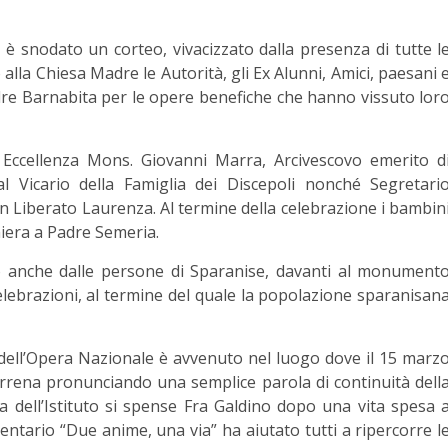
 è snodato un corteo, vivacizzato dalla presenza di tutte l
 alla Chiesa Madre le Autorità, gli Ex Alunni, Amici, paesani 
dre Barnabita per le opere benefiche che hanno vissuto lor
Eccellenza Mons. Giovanni Marra, Arcivescovo emerito d
l Vicario della Famiglia dei Discepoli nonché Segretari
n Liberato Laurenza. Al termine della celebrazione i bambin
iera a Padre Semeria.
to anche dalle persone di Sparanise, davanti al monument
lebrazioni, al termine del quale la popolazione sparanisan
dell’Opera Nazionale è avvenuto nel luogo dove il 15 marz
 terrena pronunciando una semplice parola di continuità dell
 dell’Istituto si spense Fra Galdino dopo una vita spesa 
mentario “Due anime, una via” ha aiutato tutti a ripercorre l