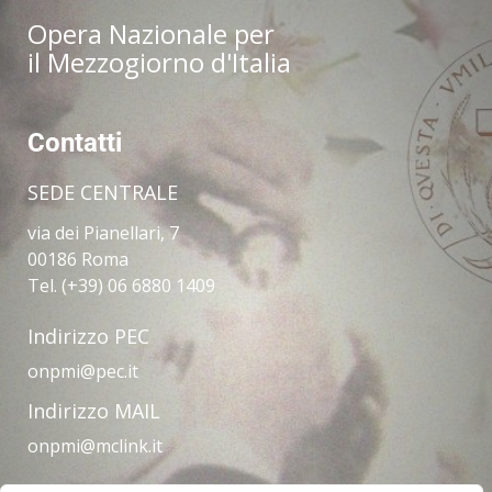
Opera Nazionale per
il Mezzogiorno d'Italia
Contatti
SEDE CENTRALE
via dei Pianellari, 7
00186 Roma
Tel. (+39) 06 6880 1409
Indirizzo PEC
onpmi@pec.it
Indirizzo MAIL
onpmi@mclink.it