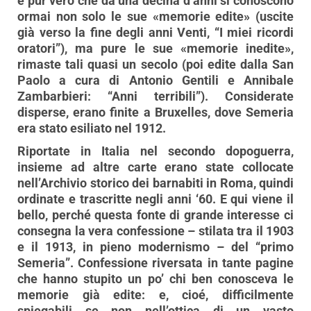
è pur vero che da una decina d’anni si conoscono
ormai non solo le sue «memorie edite» (uscite
già verso la fine degli anni Venti, “I miei ricordi
oratori”), ma pure le sue «memorie inedite»,
rimaste tali quasi un secolo (poi edite dalla San
Paolo a cura di Antonio Gentili e Annibale
Zambarbieri: “Anni terribili”). Considerate
disperse, erano finite a Bruxelles, dove Semeria
era stato esiliato nel 1912.
Riportate in Italia nel secondo dopoguerra,
insieme ad altre carte erano state collocate
nell’Archivio storico dei barnabiti in Roma, quindi
ordinate e trascritte negli anni ‘60. E qui viene il
bello, perché questa fonte di grande interesse ci
consegna la vera confessione – stilata tra il 1903
e il 1913, in pieno modernismo – del “primo
Semeria”. Confessione riversata in tante pagine
che hanno stupito un po’ chi ben conosceva le
memorie già edite: e, cioé, difficilmente
spiegabili se non nell’ottica di un vasto