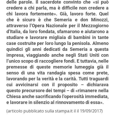
delle parole. Il sacerdote convinto che «si può
credere a chi parla, ma è difficile non credere a
chi lavora fortemente». Già, lavoro forte. Quel
che è sicuro è che Semeria e don Minozzi,
attraverso l’Opera Nazionale per il Mezzogiorno
d’Italia, da loro fondata, sfamarono e aiutarono a
studiare e lavorare migliaia di bambini in tante
case costruite per loro lungo la penisola. Almeno
quindici gli anni dedicati da Semeria a questa
impresa, viaggiando anche negli Stati Uniti con
l’unico scopo di raccogliere fondi. E tuttavia, nelle
premesse di queste memorie lumeggia già il
senso di una vita randagia spesa come prete,
lavorando per la verità e la carità. Tutti traguardi
cui avvicinarsi con il proposito – dichiarava
questo precursore dei tempi – di «rimanere nella
Chiesa anche sacrificando l’operosità immediata,
e lavorare in silenzio al rinnovamento di essa».
(articolo pubblicato sulla stampa.it il il 19/09/2017)