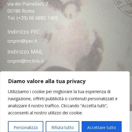
via dei Pianellari, 7
00186 Roma
Tel. (+39) 06 6880 1409
Indirizzo PEC
onpmi@pec.it
Indirizzo MAIL
onpmi@mclink.it
Diamo valore alla tua privacy
Amministrazione trasparente
Privacy Policy
Note legali
Contatti
Utilizziamo i cookie per migliorare la tua esperienza di
navigazione, offrirti pubblicità o contenuti personalizzati e
analizzare il nostro traffico. Cliccando “Accetta tutti”,
acconsenti al nostro utilizzo dei cookie.
Copyright © 2023 | Opera Nazionale per il
Mezzogiorno d'Italia
Personalizza
Rifiuta tutto
Accettare tutto