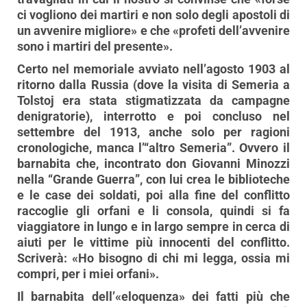
ci vogliono dei martiri e non solo degli apostoli di
un avvenire migliore» e che «profeti dell’avvenire
sono i martiri del presente».
Certo nel memoriale avviato nell’agosto 1903 al
ritorno dalla Russia (dove la visita di Semeria a
Tolstoj era stata stigmatizzata da campagne
denigratorie), interrotto e poi concluso nel
settembre del 1913, anche solo per ragioni
cronologiche, manca l’“altro Semeria”. Ovvero il
barnabita che, incontrato don Giovanni Minozzi
nella “Grande Guerra”, con lui crea le biblioteche
e le case dei soldati, poi alla fine del conflitto
raccoglie gli orfani e li consola, quindi si fa
viaggiatore in lungo e in largo sempre in cerca di
aiuti per le vittime più innocenti del conflitto.
Scriverà: «Ho bisogno di chi mi legga, ossia mi
compri, per i miei orfani».
Il barnabita dell’«eloquenza» dei fatti più che