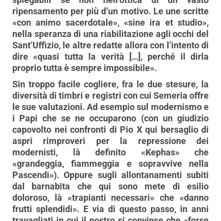
ripensamento per più d’un motivo. Le une scritte
«con animo sacerdotale», «sine ira et studio»,
nella speranza di una riabilitazione agli occhi del
Sant’Uffizio, le altre redatte allora con l’intento di
dire «quasi tutta la verità […], perché il dirla
proprio tutta è sempre impossibile».
Sin troppo facile cogliere, fra le due stesure, la
diversità di timbri e registri con cui Semeria offre
le sue valutazioni. Ad esempio sul modernismo e
i Papi che se ne occuparono (con un giudizio
capovolto nei confronti di Pio X qui bersaglio di
aspri rimproveri per la repressione dei
modernisti, là definito «Kephas» che
«grandeggia, fiammeggia e sopravvive nella
Pascendi»). Oppure sugli allontanamenti subiti
dal barnabita che qui sono mete di esilio
doloroso, là «trapianti necessari» che «danno
frutti splendidi». E via di questo passo, in anni
travagliati in cui il nostro si convinse che «forse