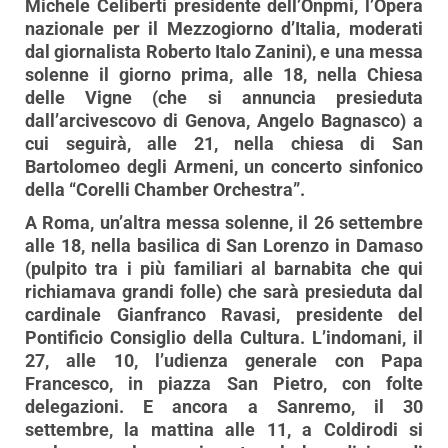
Michele Celiberti presidente dell’Onpmi, l’Opera
nazionale per il Mezzogiorno d’Italia, moderati
dal giornalista Roberto Italo Zanini), e una messa
solenne il giorno prima, alle 18, nella Chiesa
delle Vigne (che si annuncia presieduta
dall’arcivescovo di Genova, Angelo Bagnasco) a
cui seguirà, alle 21, nella chiesa di San
Bartolomeo degli Armeni, un concerto sinfonico
della “Corelli Chamber Orchestra”.
A Roma, un’altra messa solenne, il 26 settembre
alle 18, nella basilica di San Lorenzo in Damaso
(pulpito tra i più familiari al barnabita che qui
richiamava grandi folle) che sarà presieduta dal
cardinale Gianfranco Ravasi, presidente del
Pontificio Consiglio della Cultura. L’indomani, il
27, alle 10, l’udienza generale con Papa
Francesco, in piazza San Pietro, con folte
delegazioni. E ancora a Sanremo, il 30
settembre, la mattina alle 11, a Coldirodi si