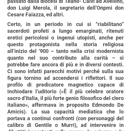
passato dalla diocesi di Teano- Calvi ad Avellino,
don Luigi Merola, il segretario dell’Onpmi don
Cesare Faiazza, ed altri.
Certo, in un periodo in cui si “riabilitano”
sacerdoti profeti a lungo emarginati, ritenuti
eretici pericolosi o ingenui utopisti, anche per
questo protagonista nella storia religiosa
all’inizio del ‘900 – tanto nella crisi modernista
quanto nel suo contributo alla carità – si
potrebbe fare ancora di più e in diversi contesti.
Ci sono infatti parecchi motivi perché sulla sua
figura tornino ad accendersi i riflettori. Il suo
profilo di predicatore magnetico capace di
inchiodare l’uditorio («È il più celebre oratore
sacro d’Italia, il più forte genio filosofico del clero
italiano», affermava in proposito Edmondo De
Amicis). La sua capacità mediatica che lo
portava a continui confronti (con personaggi del
calibro di Gentile o Murri), ad intervenire in