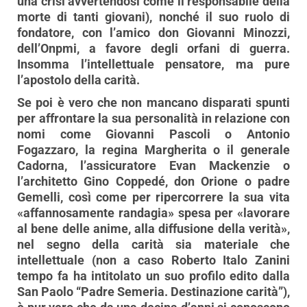
una crisi avvertendosi come il responsabile della
morte di tanti giovani), nonché il suo ruolo di
fondatore, con l’amico don Giovanni Minozzi,
dell’Onpmi, a favore degli orfani di guerra.
Insomma l’intellettuale pensatore, ma pure
l’apostolo della carità.
Se poi è vero che non mancano disparati spunti
per affrontare la sua personalità in relazione con
nomi come Giovanni Pascoli o Antonio
Fogazzaro, la regina Margherita o il generale
Cadorna, l’assicuratore Evan Mackenzie o
l’architetto Gino Coppedé, don Orione o padre
Gemelli, così come per ripercorrere la sua vita
«affannosamente randagia» spesa per «lavorare
al bene delle anime, alla diffusione della verità»,
nel segno della carità sia materiale che
intellettuale (non a caso Roberto Italo Zanini
tempo fa ha intitolato un suo profilo edito dalla
San Paolo “Padre Semeria. Destinazione carità”),