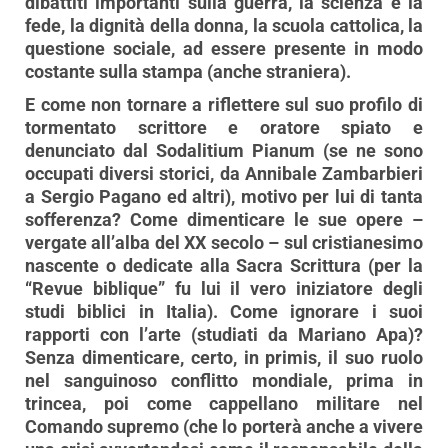
dibattiti importanti sulla guerra, la scienza e la
fede, la dignità della donna, la scuola cattolica, la
questione sociale, ad essere presente in modo
costante sulla stampa (anche straniera).
E come non tornare a riflettere sul suo profilo di
tormentato scrittore e oratore spiato e
denunciato dal Sodalitium Pianum (se ne sono
occupati diversi storici, da Annibale Zambarbieri
a Sergio Pagano ed altri), motivo per lui di tanta
sofferenza? Come dimenticare le sue opere –
vergate all’alba del XX secolo – sul cristianesimo
nascente o dedicate alla Sacra Scrittura (per la
“Revue biblique” fu lui il vero iniziatore degli
studi biblici in Italia). Come ignorare i suoi
rapporti con l’arte (studiati da Mariano Apa)?
Senza dimenticare, certo, in primis, il suo ruolo
nel sanguinoso conflitto mondiale, prima in
trincea, poi come cappellano militare nel
Comando supremo (che lo porterà anche a vivere