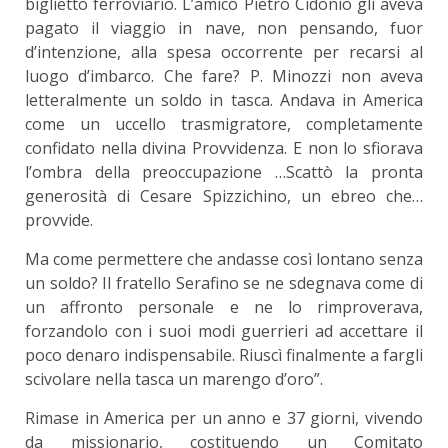
biglietto ferroviario. L’amico Pietro Cidonio gli aveva
pagato il viaggio in nave, non pensando, fuor
d’intenzione, alla spesa occorrente per recarsi al
luogo d’imbarco. Che fare? P. Minozzi non aveva
letteralmente un soldo in tasca. Andava in America
come un uccello trasmigratore, completamente
confidato nella divina Provvidenza. E non lo sfiorava
l’ombra della preoccupazione …Scattò la pronta
generosità di Cesare Spizzichino, un ebreo che…
provvide.
Ma come permettere che andasse così lontano senza
un soldo? Il fratello Serafino se ne sdegnava come di
un affronto personale e ne lo rimproverava,
forzandolo con i suoi modi guerrieri ad accettare il
poco denaro indispensabile. Riuscì finalmente a fargli
scivolare nella tasca un marengo d’oro”.
Rimase in America per un anno e 37 giorni, vivendo
da missionario, costituendo un Comitato