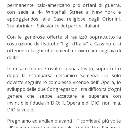
permanente italo-americano pro orfani di guerra,
con sede a 44 Whitehall Street a New York e
appoggiandosi alle Case religiose degli Orionini,
Scalabriniani, Salesiani e dei parroci italiani.
Con le generose offerte si realizzò soprattutto la
costruzione dell’Istituto “Figli d’Italia” a Cassino e si
ottennero larghi rifornimenti di viveri per migliaia di
dollari.
Intensa e febbrile risultò la sua attività, soprattutto
dopo la scomparsa dell’amico Semeria. Da solo
dovette seguire le complesse vicende dell’ Opera, lo
sviluppo delle due Congregazioni, tra difficoltà d’ogni
genere che seppe accettare e superare con
invincibile fiducia in DIO: “L’Opera è di DIO, non mia.
DIO la vuole.
Preghiamo ed andiamo avanti …!” confiderà più volte
all’anima discreta e fida quale fu don Tito Pasquali,