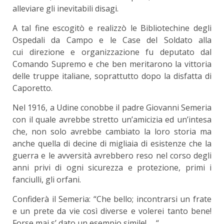
alleviare gli inevitabili disagi.
A tal fine escogitò e realizzò le Bibliotechine degli
Ospedali da Campo e le Case del Soldato alla
cui direzione e organizzazione fu deputato dal
Comando Supremo e che ben meritarono la vittoria
delle truppe italiane, soprattutto dopo la disfatta di
Caporetto.
Nel 1916, a Udine conobbe il padre Giovanni Semeria
con il quale avrebbe stretto un’amicizia ed un’intesa
che, non solo avrebbe cambiato la loro storia ma
anche quella di decine di migliaia di esistenze che la
guerra e le avversità avrebbero reso nel corso degli
anni privi di ogni sicurezza e protezione, primi i
fanciulli, gli orfani.
Confiderà il Semeria: “Che bello; incontrarsi un frate
e un prete da vie così diverse e volerei tanto bene!
Forse mai s’ dato un esempio simile! … “