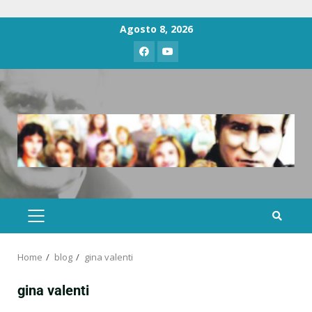
Agosto 8, 2026
Home
blog
gina valenti
gina valenti