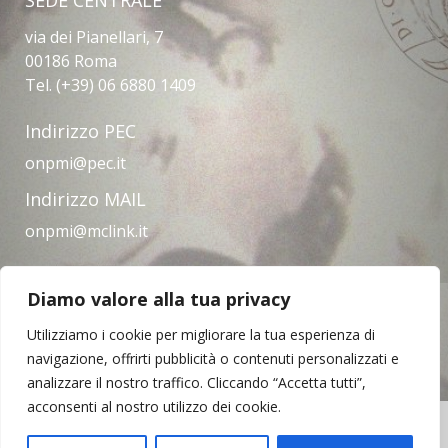
via dei Pianellari, 7
00186 Roma
Tel. (+39) 06 6880 1409
Indirizzo PEC
onpmi@pec.it
Indirizzo MAIL
onpmi@mclink.it
Diamo valore alla tua privacy
Amministrazione trasparente
Privacy Policy
Note legali
Contatti
Utilizziamo i cookie per migliorare la tua esperienza di
navigazione, offrirti pubblicità o contenuti personalizzati e
analizzare il nostro traffico. Cliccando “Accetta tutti”,
acconsenti al nostro utilizzo dei cookie.
Copyright © 2023 | Opera Nazionale per il
Mezzogiorno d'Italia