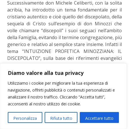
Successivamente don Michele Celiberti, con la solita
acribia, ha introdotto un tema fondamentale per il
cristiano autentico e cioè quello del discepolato, della
sequela di Cristo sull’esempio di don Minozzi che
volle chiamare “discepoli” i suoi seguaci nell’ambito
della Famiglia, evitando il termine congregazione, più
generico e relativo al semplice stare insieme. Infatti il
tema “INTUIZIONE PROFETICA MINOZZIANA: IL
DISCEPOLATO”, sulla base dei riferimenti evangelici
e delle suggestioni concrete del carisma minozziano,
ci hanno invitato ad andare controcorrente, ad
Diamo valore alla tua privacy
essere cristiani che credono e come tali seguono
Utilizziamo i cookie per migliorare la tua esperienza di
Cristo nell’itinerario della vita, vivendo con i poveri e
navigazione, offrirti pubblicità o contenuti personalizzati e
per i poveri, testimoniando Cristo con la parola e
analizzare il nostro traffico. Cliccando “Accetta tutti”,
l’esempio, nelle realtà e nei luoghi di vita.
acconsenti al nostro utilizzo dei cookie.
Personalizza
Rifiuta tutto
Accettare tutto