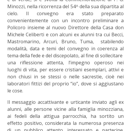
Minozzi, nella ricorrenza del 54^ della sua dipartita al
cielo. Il convegno era stato preparato
convenientemente con un incontro preliminare a
Policoro insieme al nuovo Direttore della Casa don
Michele Celiberti e con alcuni ex alunni tra cui Becci,
Mastromarino, Arcuri, Bruno, Tuma, stabilendo
modalità, data e temi del convegno in coerenza al
tema della fede e del discepolato, al fine di sollecitare
una riflessione attenta, l’impegno operoso nei
luoghi di vita, per essere cristiani esemplari, attivi e
non chiusi in se stessi o nelle sacrestie, cioè nei
laboratori fittizi del proprio “io”, dove si aggiustano
le cose.
Il messaggio accattivante e urticante inviato agli ex
alunni, alle persone vicine alla famiglia minozziana,
ai fedeli della attigua parrocchia, ha sortito un
effetto positivo, considerata la numerosa presenza
di un pubblico attento, interessato e partecipe.