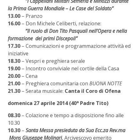
“I Cappellani Militari Semeria e Minozzi durante
la Prima Guerra Mondiale – Le Case del Soldato”
13.00
– Pranzo
16.00
– Don Michele Celiberti, relazione:
“Il ruolo di Don Tito Pasquali nell’Opera e nella
formazione dei primi Discepoli”
17.30
– Comunicazioni e programmazione attività ed
iniziative
18.30
– Vespri e preghiera serale
19.00
– Incontro conviviale nel cortile della Casa
20.00
– Cena
21.00
– Preghiera comunitaria con
BUONA NOTTE
21.30
– Serata musicale:
Canta il Coro di Ofena
domenica 27 aprile 2014 (40° Padre Tito)
08.30
– Colazione e tempo a disposizione fino alle
10.30
10.30
–
Santa Messa presieduta da Sua Ecc.za Rev.ma
Mons Giuseppe Molinari
, Arcivescovo emerito