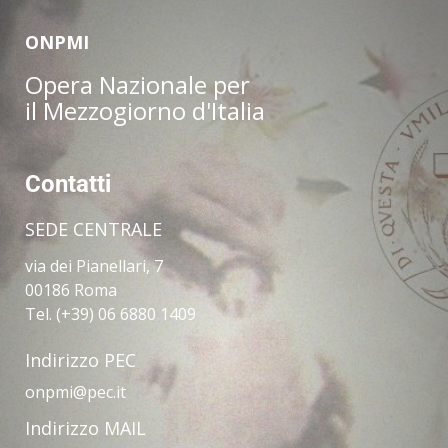
ONPMI
Opera Nazionale per
il Mezzogiorno d'Italia
Contatti
SEDE CENTRALE
via dei Pianellari, 7
00186 Roma
Tel. (+39) 06 6880 1409
Indirizzo PEC
onpmi@pec.it
Indirizzo MAIL