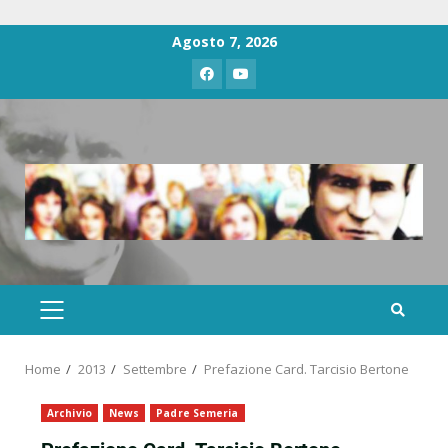
Agosto 7, 2026
Home
2013
Settembre
Prefazione Card. Tarcisio Bertone
Archivio
News
Padre Semeria