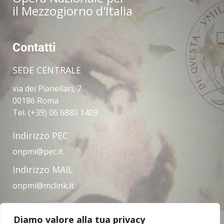
il Mezzogiorno d'Italia
Contatti
SEDE CENTRALE
via dei Pianellari, 7
00186 Roma
Tel. (+39) 06 6880 1409
Indirizzo PEC
onpmi@pec.it
Indirizzo MAIL
onpmi@mclink.it
Diamo valore alla tua privacy
Amministrazione trasparente
Privacy Policy