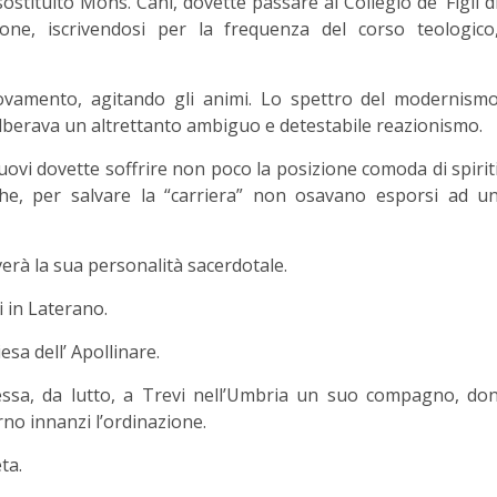
sostituito Mons. Cani, dovette passare al Collegio de’ Figli d
one, iscrivendosi per la frequenza del corso teologico
novamento, agitando gli animi. Lo spettro del modernism
alberava un altrettanto ambiguo e detestabile reazionismo.
uovi dovette soffrire non poco la posizione comoda di spirit
che, per salvare la “carriera” non osavano esporsi ad u
verà la sua personalità sacerdotale.
i in Laterano.
esa dell’ Apollinare.
ssa, da lutto, a Trevi nell’Umbria un suo compagno, do
no innanzi l’ordinazione.
ta.