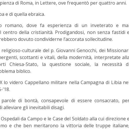
Sapienza di Roma, in Lettere, ove frequentò per quattro anni.
a e di quella ebraica.
Agro romano, dove fa esperienza di un inveterato e ma
centro della cristianità. Prodigandosi, non senza fastidi 
vrebbero dovuto condividerne l’accorata sollecitudine.
religioso-culturale del p. Giovanni Genocchi, dei Missionar
rgenti, scottanti e vitali, della modernità, interpretate all
rti Chiesa-Stato, la questione sociale, la necessità d
roblema biblico.
 XX lo videro Cappellano militare nella Campagna di Libia ne
-’18.
 parole di bontà, consapevole di essere consacrato, pe
alleviare gli inevitabili disagi.
li Ospedali da Campo e le Case del Soldato alla cui direzione 
 e che ben meritarono la vittoria delle truppe italiane