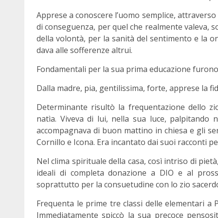
Apprese a conoscere l’uomo semplice, attraverso 
di conseguenza, per quel che realmente valeva, so
della volontà, per la sanità del sentimento e la on
dava alle sofferenze altrui.
Fondamentali per la sua prima educazione furono 
Dalla madre, pia, gentilissima, forte, apprese la fid
Determinante risultò la frequentazione dello z
natìa. Viveva di lui, nella sua luce, palpitando 
accompagnava di buon mattino in chiesa e gli serv
Cornillo e Icona. Era incantato dai suoi racconti p
Nel clima spirituale della casa, così intriso di piet
ideali di completa donazione a DIO e al prossi
soprattutto per la consuetudine con lo zio sacerd
Frequenta le prime tre classi delle elementari a 
Immediatamente spiccò la sua precoce pensosità e