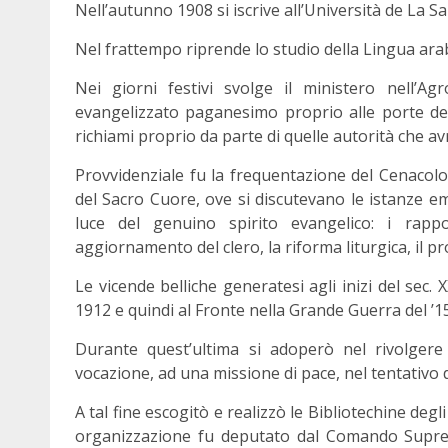
Nell’autunno 1908 si iscrive all’Università de La 
Nel frattempo riprende lo studio della Lingua arab
Nei giorni festivi svolge il ministero nell’
evangelizzato paganesimo proprio alle porte del 
richiami proprio da parte di quelle autorità che a
Provvidenziale fu la frequentazione del Cenacolo 
del Sacro Cuore, ove si discutevano le istanze eme
luce del genuino spirito evangelico: i rappo
aggiornamento del clero, la riforma liturgica, il p
Le vicende belliche generatesi agli inizi del sec.
1912 e quindi al Fronte nella Grande Guerra del ’15
Durante quest’ultima si adoperò nel rivolgere
vocazione, ad una missione di pace, nel tentativo di 
A tal fine escogitò e realizzò le Bibliotechine deg
organizzazione fu deputato dal Comando Supremo