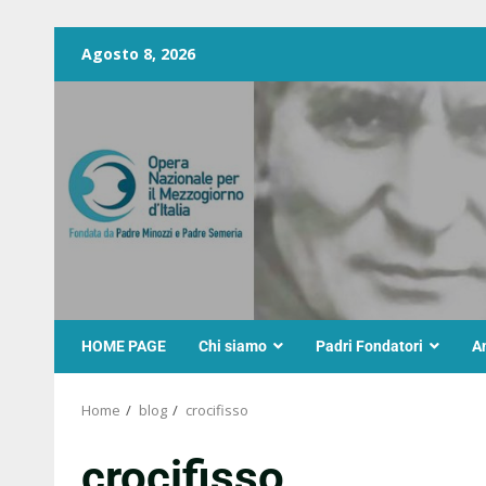
Agosto 8, 2026
HOME PAGE
Chi siamo
Padri Fondatori
A
Home
blog
crocifisso
crocifisso