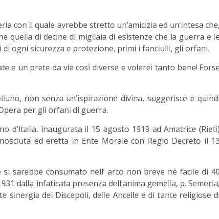
ia con il quale avrebbe stretto un’amicizia ed un’intesa che
 quella di decine di migliaia di esistenze che la guerra e l
i ogni sicurezza e protezione, primi i fanciulli, gli orfani.
ate e un prete da vie così diverse e volerei tanto bene! Fors
elluno, non senza un’ispirazione divina, suggerisce e quind
Opera per gli orfani di guerra.
o d’Italia, inaugurata il 15 agosto 1919 ad Amatrice (Rieti
conosciuta ed eretta in Ente Morale con Regio Decreto il 1
e si sarebbe consumato nell’ arco non breve né facile di 4
931 dalla infaticata presenza dell’anima gemella, p. Semeria
te sinergia dei Discepoli, delle Ancelle e di tante religiose d