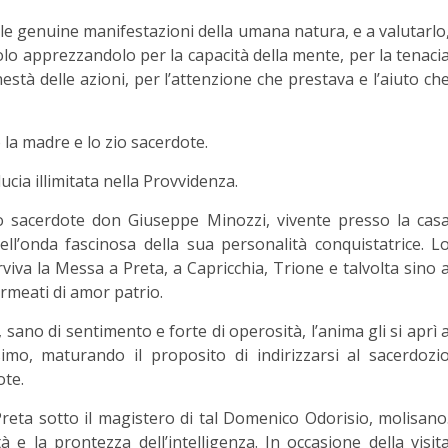
le genuine manifestazioni della umana natura, e a valutarlo
lo apprezzandolo per la capacità della mente, per la tenaci
està delle azioni, per l’attenzione che prestava e l’aiuto ch
la madre e lo zio sacerdote.
ucia illimitata nella Provvidenza.
io sacerdote don Giuseppe Minozzi, vivente presso la cas
nell’onda fascinosa della sua personalità conquistatrice. L
iva la Messa a Preta, a Capricchia, Trione e talvolta sino 
ermeati di amor patrio.
à, sano di sentimento e forte di operosità, l’anima gli si aprì 
mo, maturando il proposito di indirizzarsi al sacerdozi
ote.
Preta sotto il magistero di tal Domenico Odorisio, molisano
 la prontezza dell’intelligenza. In occasione della visit