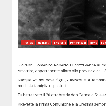
Archivio
Biografia
Biografie
Don Minozzi
News
Pad
Giovanni Domenico Roberto Minozzi venne al mond
Amatrice, appartenente allora alla provincia de L’Aq
Nacque 4° dei nove figli (5 maschi e 4 femmin
modesta famiglia di pastori.
Fu battezzato il 20 ottobre da don Carmelo Scialan
Ricevette la Prima Comunione e la Cresima sempre