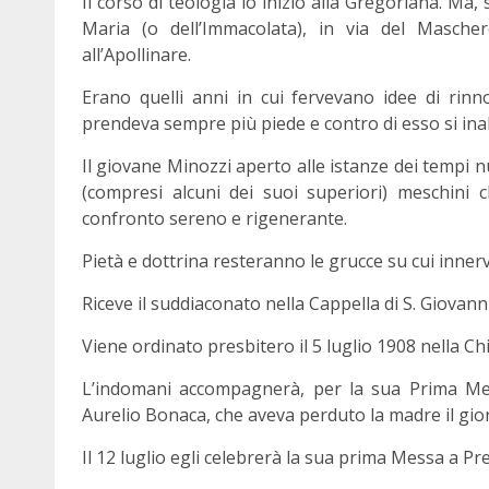
Il corso di teologia lo iniziò alla Gregoriana. Ma, 
Maria (o dell’Immacolata), in via del Mascher
all’Apollinare.
Erano quelli anni in cui fervevano idee di rin
prendeva sempre più piede e contro di esso si in
Il giovane Minozzi aperto alle istanze dei tempi n
(compresi alcuni dei suoi superiori) meschini 
confronto sereno e rigenerante.
Pietà e dottrina resteranno le grucce su cui inner
Riceve il suddiaconato nella Cappella di S. Giovann
Viene ordinato presbitero il 5 luglio 1908 nella Chi
L’indomani accompagnerà, per la sua Prima Me
Aurelio Bonaca, che aveva perduto la madre il gior
Il 12 luglio egli celebrerà la sua prima Messa a Pre