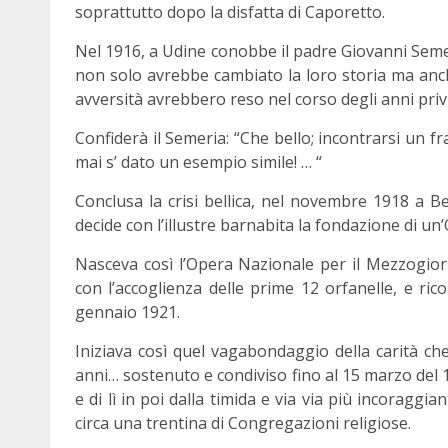
soprattutto dopo la disfatta di Caporetto.
Nel 1916, a Udine conobbe il padre Giovanni Semer
non solo avrebbe cambiato la loro storia ma anche
avversità avrebbero reso nel corso degli anni privi d
Confiderà il Semeria: “Che bello; incontrarsi un fr
mai s’ dato un esempio simile! … “
Conclusa la crisi bellica, nel novembre 1918 a B
decide con l’illustre barnabita la fondazione di un’
Nasceva così l’Opera Nazionale per il Mezzogiorn
con l’accoglienza delle prime 12 orfanelle, e ri
gennaio 1921.
Iniziava così quel vagabondaggio della carità ch
anni… sostenuto e condiviso fino al 15 marzo del 1
e di lì in poi dalla timida e via via più incoraggian
circa una trentina di Congregazioni religiose.