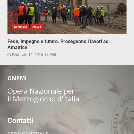
Archivio
News
Fede, impegno e futuro. Proseguono i lavori ad
Amatrice
Febbraio 12, 2026
946
ONPMI
Opera Nazionale per
il Mezzogiorno d'Italia
Contatti
SEDE CENTRALE