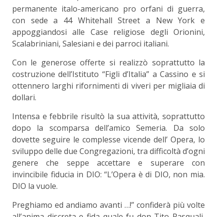
permanente italo-americano pro orfani di guerra,
con sede a 44 Whitehall Street a New York e
appoggiandosi alle Case religiose degli Orionini,
Scalabriniani, Salesiani e dei parroci italiani.
Con le generose offerte si realizzò soprattutto la
costruzione dell’Istituto “Figli d’Italia” a Cassino e si
ottennero larghi rifornimenti di viveri per migliaia di
dollari.
Intensa e febbrile risultò la sua attività, soprattutto
dopo la scomparsa dell’amico Semeria. Da solo
dovette seguire le complesse vicende dell’ Opera, lo
sviluppo delle due Congregazioni, tra difficoltà d’ogni
genere che seppe accettare e superare con
invincibile fiducia in DIO: “L’Opera è di DIO, non mia.
DIO la vuole.
Preghiamo ed andiamo avanti …!” confiderà più volte
all’anima discreta e fida quale fu don Tito Pasquali,