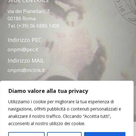
via dei Pianellari, 7
00186 Roma
Tel. (+39) 06 6880 1409
Indirizzo PEC
onpmi@pec.it
Indirizzo MAIL
onpmi@mclink.it
Diamo valore alla tua privacy
Amministrazione trasparente
Privacy Policy
Note legali
Contatti
Utilizziamo i cookie per migliorare la tua esperienza di
navigazione, offrirti pubblicità o contenuti personalizzati e
analizzare il nostro traffico. Cliccando “Accetta tutti”,
acconsenti al nostro utilizzo dei cookie.
Copyright © 2023 | Opera Nazionale per il
Mezzogiorno d'Italia