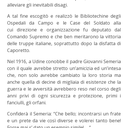
alleviare gli inevitabili disagi.
A tal fine escogitò e realizzò le Bibliotechine degli
Ospedali da Campo e le Case del Soldato alla
cui direzione e organizzazione fu deputato dal
Comando Supremo e che ben meritarono la vittoria
delle truppe italiane, soprattutto dopo la disfatta di
Caporetto.
Nel 1916, a Udine conobbe il padre Giovanni Semeria
con il quale avrebbe stretto un’amicizia ed un’intesa
che, non solo avrebbe cambiato la loro storia ma
anche quella di decine di migliaia di esistenze che la
guerra e le avversità avrebbero reso nel corso degli
anni privi di ogni sicurezza e protezione, primi i
fanciulli, gli orfani.
Confiderà il Semeria: “Che bello; incontrarsi un frate
e un prete da vie così diverse e volerei tanto bene!
Forse mai s’ dato un esempio simile! … “