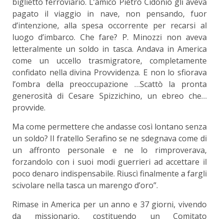
biglietto ferroviario. L’amico Pietro Cidonio gli aveva
pagato il viaggio in nave, non pensando, fuor
d’intenzione, alla spesa occorrente per recarsi al
luogo d’imbarco. Che fare? P. Minozzi non aveva
letteralmente un soldo in tasca. Andava in America
come un uccello trasmigratore, completamente
confidato nella divina Provvidenza. E non lo sfiorava
l’ombra della preoccupazione …Scattò la pronta
generosità di Cesare Spizzichino, un ebreo che…
provvide.
Ma come permettere che andasse così lontano senza
un soldo? Il fratello Serafino se ne sdegnava come di
un affronto personale e ne lo rimproverava,
forzandolo con i suoi modi guerrieri ad accettare il
poco denaro indispensabile. Riuscì finalmente a fargli
scivolare nella tasca un marengo d’oro”.
Rimase in America per un anno e 37 giorni, vivendo
da missionario, costituendo un Comitato