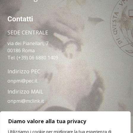
Contatti
SEDE CENTRALE
via dei Pianellari, 7
00186 Roma
Tel. (+39) 06 6880 1409
Indirizzo PEC
onpmi@pec.it
Indirizzo MAIL
onpmi@mclink.it
Diamo valore alla tua privacy
Amministrazione trasparente
Privacy Policy
Note legali
Contatti
Utilizziamo i cookie per migliorare la tua esperienza di