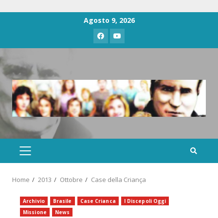
Agosto 9, 2026
Home
2013
Ottobre
Case della Criança
Archivio
Brasile
Case Crianca
I Discepoli Oggi
Missione
News