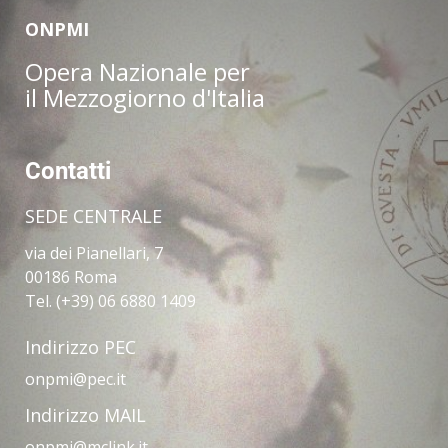
ONPMI
Opera Nazionale per
il Mezzogiorno d'Italia
Contatti
SEDE CENTRALE
via dei Pianellari, 7
00186 Roma
Tel. (+39) 06 6880 1409
Indirizzo PEC
onpmi@pec.it
Indirizzo MAIL
onpmi@mclink.it