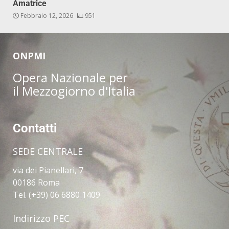
Amatrice
Febbraio 12, 2026
951
ONPMI
Opera Nazionale per
il Mezzogiorno d'Italia
Contatti
SEDE CENTRALE
via dei Pianellari, 7
00186 Roma
Tel. (+39) 06 6880 1409
Indirizzo PEC