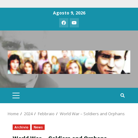
Agosto 9, 2026
Home
2024
Febbraio
World War – Soldiers and Orphans​
Archivio
News