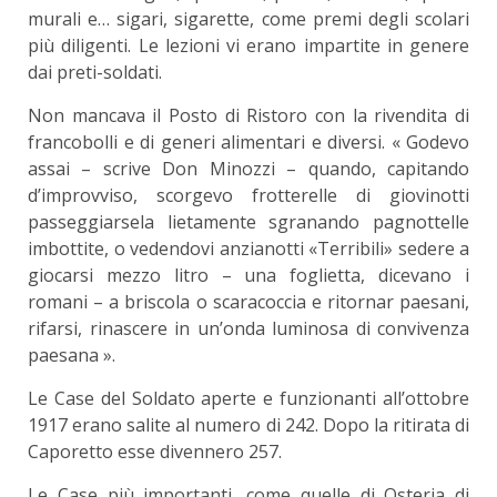
murali e… sigari, sigarette, come premi degli scolari
più diligenti. Le lezioni vi erano impar­tite in genere
dai preti-soldati.
Non mancava il Posto di Ristoro con la riven­dita di
francobolli e di generi alimentari e diversi. « Godevo
assai – scrive Don Minozzi – quando, capi­tando
d’improvviso, scorgevo frotterelle di gio­vinotti
passeggiarsela lietamente sgranando pagnot­telle
imbottite, o vedendovi anzianotti «Terribili» sedere a
giocarsi mezzo litro – una foglietta, dice­vano i
romani – a briscola o scaracoccia e ritornar paesani,
rifarsi, rinascere in un’onda luminosa di convivenza
paesana ».
Le Case del Soldato aperte e funzionanti all’ot­tobre
1917 erano salite al numero di 242. Dopo la ritirata di
Caporetto esse divennero 257.
Le Case più importanti, come quelle di Osteria di