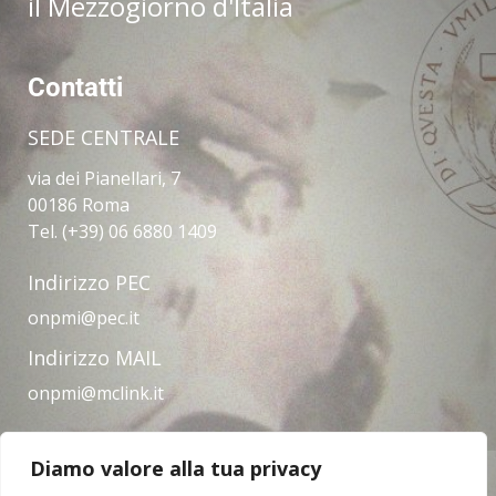
il Mezzogiorno d'Italia
Contatti
SEDE CENTRALE
via dei Pianellari, 7
00186 Roma
Tel. (+39) 06 6880 1409
Indirizzo PEC
onpmi@pec.it
Indirizzo MAIL
onpmi@mclink.it
Diamo valore alla tua privacy
Amministrazione trasparente
Privacy Policy