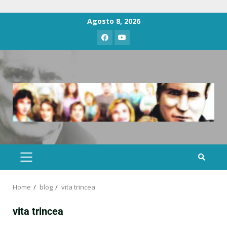
Agosto 8, 2026
Home
blog
vita trincea
vita trincea