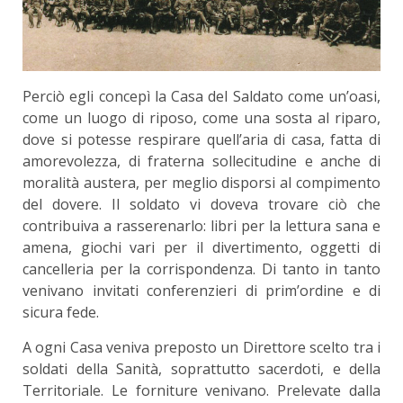
Perciò egli concepì la Casa del Saldato come un’oasi,
come un luogo di riposo, come una sosta al riparo,
dove si potesse respirare quell’aria di casa, fatta di
amorevolezza, di fraterna sollecitu­dine e anche di
moralità austera, per meglio di­sporsi al compimento
del dovere. Il soldato vi do­veva trovare ciò che
contribuiva a rasserenarlo: libri per la lettura sana e
amena, giochi vari per il divertimento, oggetti di
cancelleria per la cor­rispondenza. Di tanto in tanto
venivano invitati conferenzieri di prim’ordine e di
sicura fede.
A ogni Casa veniva preposto un Direttore scel­to tra i
soldati della Sanità, soprattutto sacerdoti, e della
Territoriale. Le forniture venivano. Prele­vate dalla