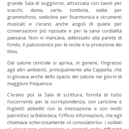
grande Sala di soggiorno, attrezzata con tavoli per
scacchi, dama, carte, tombola, sedia per
grammofono, sedioline per fisarmonica e stru­menti
musicali; e c’erano anche angoli di quiete per
conversazioni più riposate e per la sana cor­dialità
paesana. Non vi mancava, addossato alla parete di
fondo, il palcoscenico per le recite e la proiezione dei
films.
Dal salone centrale si apriva, in genere, l’in­gresso
agli altri ambienti, principalmente alla Cap­pella, che
si giovava anche dello spazio del salone nei giorni di
maggiore frequenza.
C’erano poi: la Sala di scrittura, fornita di tutto
l’occorrente per la corrispondenza, con cartoline e
foglietti abbelliti con la intestazione e con motti
patriottici; la Biblioteca; l’Ufficio informazioni, che egli
chiamava scherzosamente «il consolatorio»: i soldati