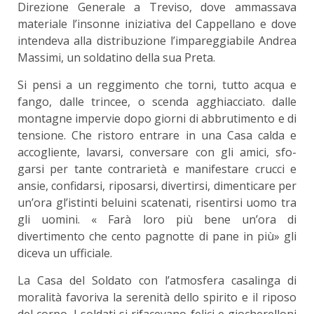
Direzione Generale a Treviso, dove am­massava
materiale l’insonne iniziativa del Cappel­lano e dove
intendeva alla distribuzione l’impareg­giabile Andrea
Massimi, un soldatino della sua Preta.
Si pensi a un reggimento che torni, tutto acqua e
fango, dalle trincee, o scenda agghiacciato. dalle
montagne impervie dopo giorni di abbrutimento e di
tensione. Che ristoro entrare in una Casa calda e
accogliente, lavarsi, conversare con gli amici, sfo­
garsi per tante contrarietà e manifestare crucci e
ansie, confidarsi, riposarsi, divertirsi, dimenticare per
un’ora gl’istinti beluini scatenati, risentirsi uomo tra
gli uomini. « Farà loro più bene un’ora di
divertimento che cento pagnotte di pane in più» ­gli
diceva un ufficiale.
La Casa del Soldato con l’atmosfera casalinga di
moralità favoriva la serenità dello spirito e il riposo