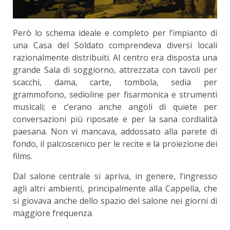
Però lo schema ideale e completo per !’im­pianto di
una Casa del Soldato comprendeva di­versi locali
razionalmente distribuiti. Al centro era disposta una
grande Sala di soggiorno, attrezzata con tavoli per
scacchi, dama, carte, tombola, sedia per
grammofono, sedioline per fisarmonica e stru­menti
musicali; e c’erano anche angoli di quiete per
conversazioni più riposate e per la sana cor­dialità
paesana. Non vi mancava, addossato alla parete di
fondo, il palcoscenico per le recite e la proiezione dei
films.
Dal salone centrale si apriva, in genere, l’in­gresso
agli altri ambienti, principalmente alla Cap­pella, che
si giovava anche dello spazio del salone nei giorni di
maggiore frequenza.