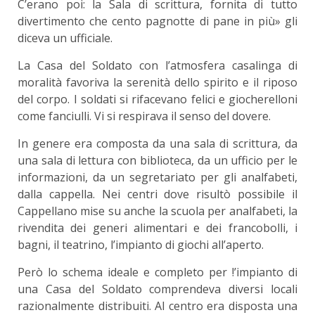
C’erano poi: la Sala di scrittura, fornita di tutto
divertimento che cento pagnotte di pane in più» ­gli
diceva un ufficiale.
La Casa del Soldato con l’atmosfera casalinga di
moralità favoriva la serenità dello spirito e il riposo
del corpo. I soldati si rifacevano felici e giocherelloni
come fanciulli. Vi si respirava il senso del dovere.
In genere era composta da una sala di scrit­tura, da
una sala di lettura con biblioteca, da un ufficio per le
informazioni, da un segretariato per gli analfabeti,
dalla cappella. Nei centri dove ri­sultò possibile il
Cappellano mise su anche la scuo­la per analfabeti, la
rivendita dei generi alimentari e dei francobolli, i
bagni, il teatrino, l’impianto di giochi all’aperto.
Però lo schema ideale e completo per !’im­pianto di
una Casa del Soldato comprendeva di­versi locali
razionalmente distribuiti. Al centro era disposta una