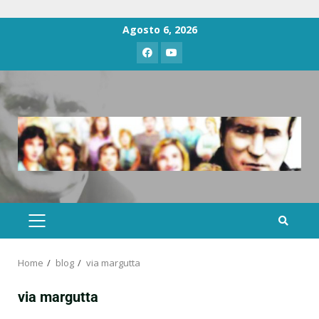
Agosto 6, 2026
Home
blog
via margutta
via margutta