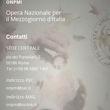
ONPMI
Opera Nazionale per
il Mezzogiorno d'Italia
Contatti
SEDE CENTRALE
via dei Pianellari, 7
00186 Roma
Tel. (+39) 06 6880 1409
Indirizzo PEC
onpmi@pec.it
Indirizzo MAIL
onpmi@mclink.it