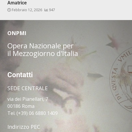
Amatrice
Febbraio 12, 2026
947
ONPMI
Opera Nazionale per
il Mezzogiorno d'Italia
Contatti
SEDE CENTRALE
via dei Pianellari, 7
00186 Roma
Tel. (+39) 06 6880 1409
Indirizzo PEC