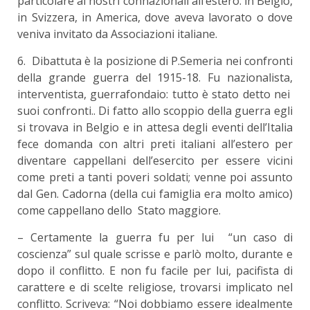
particolare ai nostri connazionali all’estero: in Belgio,
in Svizzera, in America, dove aveva lavorato o dove
veniva invitato da Associazioni italiane.
6. Dibattuta è la posizione di P.Semeria nei confronti
della grande guerra del 1915-18. Fu nazionalista,
interventista, guerrafondaio: tutto è stato detto nei
suoi confronti.. Di fatto allo scoppio della guerra egli
si trovava in Belgio e in attesa degli eventi dell’Italia
fece domanda con altri preti italiani all’estero per
diventare cappellani dell’esercito per essere vicini
come preti a tanti poveri soldati; venne poi assunto
dal Gen. Cadorna (della cui famiglia era molto amico)
come cappellano dello Stato maggiore.
– Certamente la guerra fu per lui “un caso di
coscienza” sul quale scrisse e parlò molto, durante e
dopo il conflitto. E non fu facile per lui, pacifista di
carattere e di scelte religiose, trovarsi implicato nel
conflitto. Scriveva: “Noi dobbiamo essere idealmente