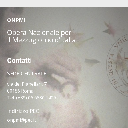
ONPMI
Opera Nazionale per
il Mezzogiorno d'Italia
Contatti
SEDE CENTRALE
via dei Pianellari, 7
00186 Roma
Tel. (+39) 06 6880 1409
Indirizzo PEC
onpmi@pec.it