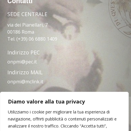
Contatti
SEDE CENTRALE
via dei Pianellari, 7
00186 Roma
Tel. (+39) 06 6880 1409
Indirizzo PEC
onpmi@pec.it
Indirizzo MAIL
onpmi@mclink.it
Diamo valore alla tua privacy
Amministrazione trasparente
Privacy Policy
Note legali
Contatti
Utilizziamo i cookie per migliorare la tua esperienza di
navigazione, offrirti pubblicità o contenuti personalizzati e
analizzare il nostro traffico. Cliccando “Accetta tutti”,