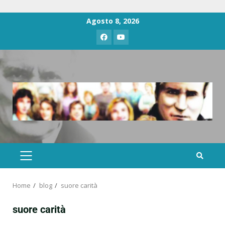
Agosto 8, 2026
Home
blog
suore carità
suore carità