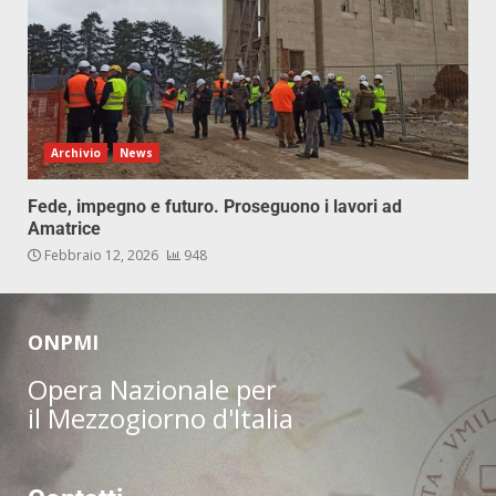
Archivio
News
Fede, impegno e futuro. Proseguono i lavori ad
Amatrice
Febbraio 12, 2026
948
ONPMI
Opera Nazionale per
il Mezzogiorno d'Italia