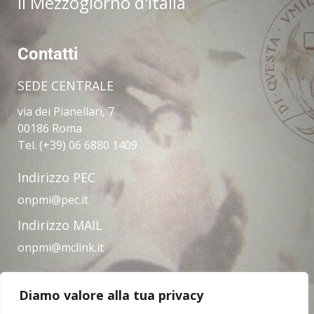
il Mezzogiorno d'Italia
Contatti
SEDE CENTRALE
via dei Pianellari, 7
00186 Roma
Tel. (+39) 06 6880 1409
Indirizzo PEC
onpmi@pec.it
Indirizzo MAIL
onpmi@mclink.it
Diamo valore alla tua privacy
Amministrazione trasparente
Privacy Policy