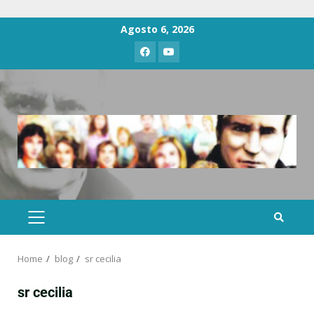
Agosto 6, 2026
Home
blog
sr cecilia
sr cecilia