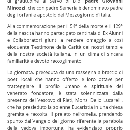
di gratitudine al Servo di Dio,
padre Giovanni
Minozzi
, che con padre Semeria è denominato padre
degli orfani e apostolo del Mezzogiorno d’Italia.
Alla commemorazione per il 54° della morte e il 129°
della nascita hanno partecipato centinaia di Ex Alunni
e Collaboratori giunti a rendere omaggio a così
eloquente Testimone della Carità dei nostri tempi e
della nostra società italiana, in un clima di sincera
familiarità e devoto raccoglimento.
La giornata, preceduta da una rassegna a braccio di
poeti locali che hanno offerto le loro ottave per
tratteggiare il profilo umano e spirituale del
venerato fondatore, è stata solennizzata dalla
presenza del Vescovo di Rieti, Mons. Delio Lucarelli,
che ha presieduto la solenne Eucaristia in una chiesa
gremita e raccolta. Il prelato nell’omelia, prendendo
spunto dal Vangelo del giorno riferente la parabola
della vedova importuna, ha evidenziato proprio