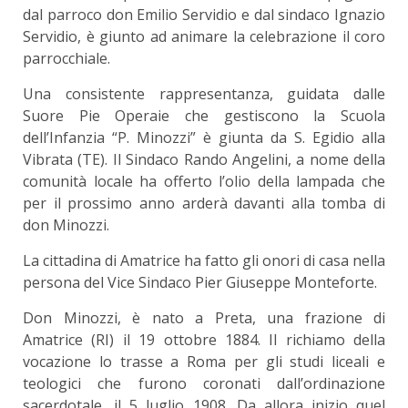
dal parroco don Emilio Servidio e dal sindaco Ignazio
Servidio, è giunto ad animare la celebrazione il coro
parrocchiale.
Una consistente rappresentanza, guidata dalle
Suore Pie Operaie che gestiscono la Scuola
dell’Infanzia “P. Minozzi” è giunta da S. Egidio alla
Vibrata (TE). Il Sindaco Rando Angelini, a nome della
comunità locale ha offerto l’olio della lampada che
per il prossimo anno arderà davanti alla tomba di
don Minozzi.
La cittadina di Amatrice ha fatto gli onori di casa nella
persona del Vice Sindaco Pier Giuseppe Monteforte.
Don Minozzi, è nato a Preta, una frazione di
Amatrice (RI) il 19 ottobre 1884. Il richiamo della
vocazione lo trasse a Roma per gli studi liceali e
teologici che furono coronati dall’ordinazione
sacerdotale, il 5 luglio 1908. Da allora inizio quel