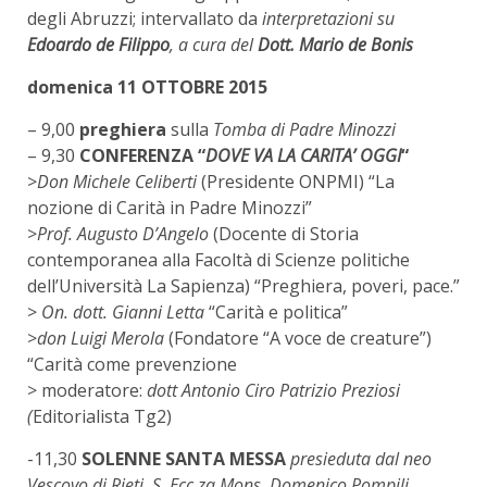
degli Abruzzi; intervallato da
interpretazioni su
Edoardo de Filippo
, a cura del
Dott. Mario de Bonis
domenica 11 OTTOBRE 2015
– 9,00
preghiera
sulla
Tomba di Padre Minozzi
– 9,30
CONFERENZA “
DOVE VA LA CARITA’ OGGI
“
>
Don Michele Celiberti
(Presidente ONPMI) “La
nozione di Carità in Padre Minozzi”
>
Prof. Augusto D’Angelo
(Docente di Storia
contemporanea alla Facoltà di Scienze politiche
dell’Università La Sapienza) “Preghiera, poveri, pace.”
>
On. dott. Gianni Letta
“Carità e politica”
>
don Luigi Merola
(Fondatore “A voce de creature”)
“Carità come prevenzione
> moderatore:
dott Antonio Ciro Patrizio Preziosi
(
Editorialista Tg2)
-11,30
SOLENNE SANTA MESSA
presieduta dal neo
Vescovo di Rieti, S. Ecc.za Mons. Domenico Pompili