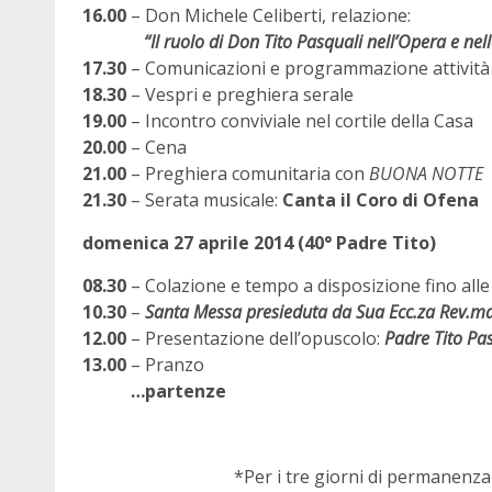
16.00
– Don Michele Celiberti, relazione:
“Il ruolo di Don Tito Pasquali nell’Opera e nella
17.30
– Comunicazioni e programmazione attività e
18.30
– Vespri e preghiera serale
19.00
– Incontro conviviale nel cortile della Casa
20.00
– Cena
21.00
– Preghiera comunitaria con
BUONA NOTTE
21.30
– Serata musicale:
Canta il Coro di Ofena
domenica 27 aprile 2014 (40° Padre Tito)
08.30
– Colazione e tempo a disposizione fino alle
10.30
–
Santa Messa presieduta da Sua Ecc.za Rev.m
12.00
– Presentazione dell’opuscolo:
Padre Tito Pas
13.00
– Pranzo
…partenze
*Per i tre giorni di permanenza