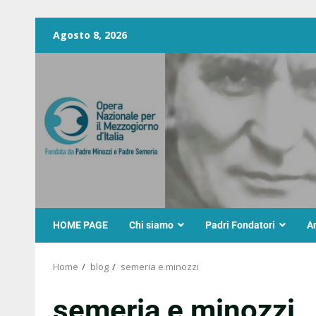
Agosto 8, 2026
HOME PAGE
Chi siamo
Padri Fondatori
A
Home
blog
semeria e minozzi
semeria e minozzi