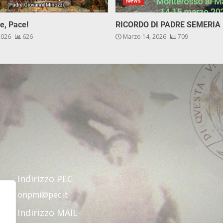
News
e, Pace!
RICORDO DI PADRE SEMERIA
 2026
626
Marzo 14, 2026
709
Indirizzo PEC
onpmi@pec.it
Indirizzo MAIL