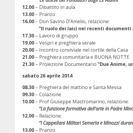
“Le attese dei Fondatori dagli Ex Alunni”
12.00
– Dibattito in aula
13.00
– Pranzo
16.00
– Don Savino D’Amelio, relazione:
“Il ruolo dei laici nei recenti documenti 
17.30
– Lavoro di gruppo
19.00
– Vespri e preghiera serale
20.00
– Incontro conviviale nel cortile della Casa
21.00
– Preghiera comunitaria e BUONA NOTTE
21.30
– Proiezione Documentario
“Due Anime, un
sabato 26 aprile 2014
08.30
– Preghiera del mattino e Santa Messa
09.30
– Colazione
10.00
– Prof Giuseppe Mastromarino, relazione:
“La funzione formativa dell’arte in Padre Minozzi”,
12.00
– Relazione:
“I Cappellani Militari Semeria e Minozzi durante 
13.00
– Pranzo