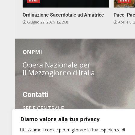
News
News
Ordinazione Sacerdotale ad Amatrice
Pace, Pac
Giugno 22, 2026
268
Aprile 8,
ONPMI
Opera Nazionale per
il Mezzogiorno d'Italia
Contatti
SEDE CENTRALE
Diamo valore alla tua privacy
via dei Pianellari, 7
00186 Roma
Utilizziamo i cookie per migliorare la tua esperienza di
Tel. (+39) 06 6880 1409