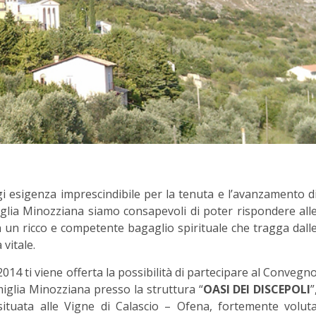
i esigenza imprescindibile per la tenuta e l’avanzamento d
iglia Minozziana siamo consapevoli di poter rispondere all
n un ricco e competente bagaglio spirituale che tragga dall
 vitale.
 2014 ti viene offerta la possibilità di partecipare al Convegn
iglia Minozziana presso la struttura “
OASI DEI DISCEPOLI
”
tuata alle Vigne di Calascio – Ofena, fortemente volut