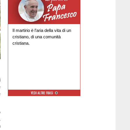
Il martirio è l’aria della vita di un
cristiano, di una comunità
cristiana.
i
e
e
o
,
a